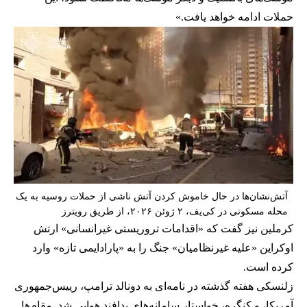
حملات ادامه خواهد یافت.»
آتش‌نشان‌ها در حال خاموش کردن آتش ناشی از حملات روسیه به یک
محله مسکونی در کی‌یف، ۲ ژوئن ۲۰۲۶، از طریق رویترز
کرملین نیز گفت که «اقدامات تروریستی غیرانسانی» ارتش
اوکراین «علیه غیرنظامیان» جنگ را به «پارادایمی تازه» وارد
کرده است.
زلنسکی هفته گذشته در نامه‌ای به دونالد ترامپ، رییس‌جمهوری
آمریکا، و کنگره، خواستار سامانه‌های پدافند هوایی شد. مقام‌ها