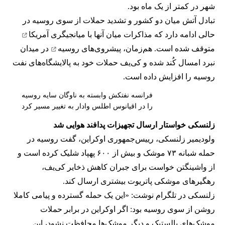
شهر در کمتر از یک ماه بود.
تبادل آتش میان دو کشور و تشدید حملات از سوی روسیه در
حالی ادامه دارد که مذاکرات میان آنها با
میانجیگری آمریکا
متوقف شده است. هم‌زمان،
پیشروی‌های روسیه
در میدان
نبرد امسال کُند شده و کی‌یف حملات خود به پالایشگاه‌های نفت
روسیه را افزایش داده است.
فرانسه نفتکش وابسته به ناوگان سایه روسیه
را در اقیانوس اطلس وادار به تغییر مسیر کرد
زلنسکی خواستار ارسال تجهیزات پدافند هوایی شد
ولودیمیر زلنسکی، رییس‌جمهوری اوکراین، گفت روسیه در
حمله شبانه ۷۳ موشک و بیش از ۶۰۰ پهپاد شلیک کرده است و
از واشینگتن خواست برای جبران کاهش ذخایر کی‌یف،
رهگیرهای موشکی پاتریوت بیشتری ارسال کند.
زلنسکی در تلگرام نوشت: «این یک حمله گسترده و پیامی کاملا
روشن از سوی روسیه بود: اگر اوکراین در برابر حملات
موشک‌های بالستیک و دیگر موشک‌ها محافظت نشود، این