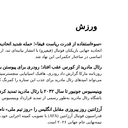
ورزش
«سوءاستفاده از قدرت ریاست فیفا»؛ حمله شدید اتحادیه جه
اتحادیه جهانی بازیکنان فوتبال (فیفپرو) با انتشار بیانیه‌ای ت
اساسی در ساختار حکمرانی این نهاد شد.
رئال مادرید از کورس عقب افتاد؛ رودری برای پیوستن به
روزنامه مارکا گزارش داد رودری، هافبک اسپانیایی منچسترسیتی
می‌تواند امیدهای رئال مادرید برای جذب این ستاره را کمرنگ کن
وینیسیوس جونیور تا سال ۲۰۳۲ با رئال مادرید تمدید کرد
باشگاه رئال مادرید به‌طور رسمی از تمدید قرارداد وینیسیوس جونیور خبر داد. بر اس
آرژانتین روز پیروزی مقابل انگلیس را «روز تیم‌ ملی» نام
نیمه‌نهایی جام جهانی ۲۰۲۶ است.