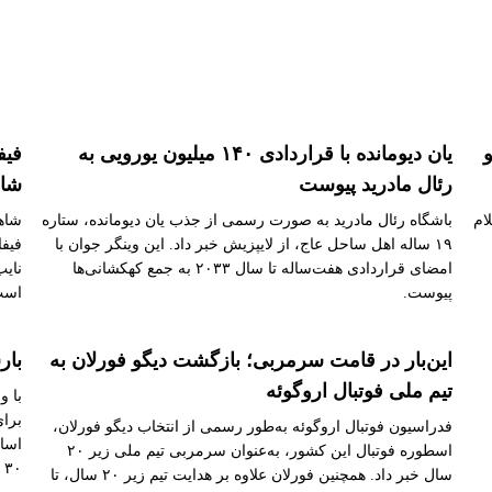
و
یان دیومانده با قراردادی ۱۴۰ میلیون یورویی به
فیف
رئال مادرید پیوست
شاه
لام
باشگاه رئال مادرید به صورت رسمی از جذب یان دیومانده، ستاره
شاهز
۱۹ ساله اهل ساحل عاج، از لایپزیش خبر داد. این وینگر جوان با
فیفا
امضای قراردادی هفت‌ساله تا سال ۲۰۳۳ به جمع کهکشانی‌ها
پیوست.
است
این‌بار در قامت سرمربی؛ بازگشت دیگو فورلان به
بار
تیم ملی فوتبال اروگوئه
با و
برا
فدراسیون فوتبال اروگوئه به‌طور رسمی از انتخاب دیگو فورلان،
اساس
اسطوره فوتبال این کشور، به‌عنوان سرمربی تیم ملی زیر ۲۰
۳۰ ساله و باشگاه کاتالانی آغاز شده است.
سال خبر داد. همچنین فورلان علاوه بر هدایت تیم زیر ۲۰ سال، تا