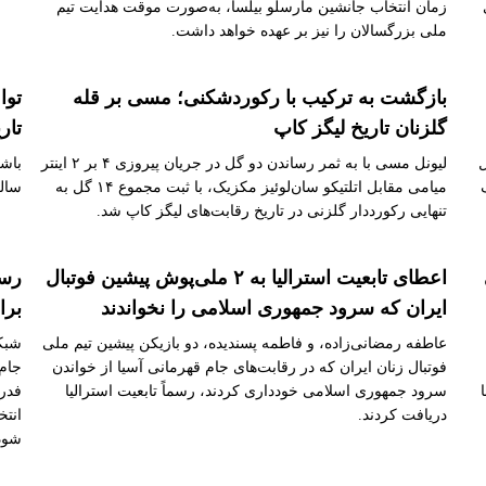
زمان انتخاب جانشین مارسلو بیلسا، به‌صورت موقت هدایت تیم
ملی بزرگسالان را نیز بر عهده خواهد داشت.
بازگشت به ترکیب با رکوردشکنی؛ مسی بر قله
توا
گلزنان تاریخ لیگز کاپ
تار
ل
لیونل مسی با به ثمر رساندن دو گل در جریان پیروزی ۴ بر ۲ اینتر
میامی مقابل اتلتیکو سان‌لوئیز مکزیک، با ثبت مجموع ۱۴ گل به
ساله
تنهایی رکورددار گلزنی در تاریخ رقابت‌های لیگز کاپ شد.
اعطای تابعیت استرالیا به ۲ ملی‌پوش پیشین فوتبال
رسو
ایران که سرود جمهوری اسلامی را نخواندند
برا
عاطفه رمضانی‌زاده، و فاطمه پسندیده، دو بازیکن پیشین تیم ملی
شبکه
فوتبال زنان ایران که در رقابت‌های جام قهرمانی آسیا از خواندن
سرود جمهوری اسلامی خودداری کردند، رسماً تابعیت استرالیا
فدرا
دریافت کردند.
انتخ
شود