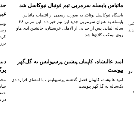
ماتیاس یایسله سرمربی تیم فوتبال نیوکاسل شد
حذف
غیر
باشگاه نیوکاسل یونایتد به صورت رسمی از انتصاب ماتیاس
یایسله به عنوان سرمربی جدید این تیم خبر داد. این مربی ۳۸
اتی
وین
ساله آلمانی پس از جدایی از الاهلی عربستان، جانشین ادی هاو
دید
رسم
روی نیمکت کلاغ‌ها شد.
کرد؛
برزی
امید عالیشاه، کاپیتان پیشین پرسپولیس به گل‌گهر
دبی
پیوست
برگ
دو
امید عالیشاه، کاپیتان فصل گذشته پرسپولیس، با امضای قراردادی
محمد
یک‌ساله به گل‌گهر پیوست.
سایت
حضور
در ه