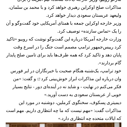
مذاکرات صلح اوکراین رهبری خواهد کرد و با محمد بن سلمان،
ولیعهد عربستان سعودی دیدار خواهد کرد.
وزیر خارجه اوکراین جمعه با همتای آمریکایی خود گفت‌وگو و آن
را یک «تماس سازنده» توصیف کرد.
وزارت خارجه آمریکا درباره این گفت‌وگو نوشت که روبیو «تاکید
کرد رییس‌جمهور ترامپ مصمم است جنگ را در اسرع وقت
پایان دهد و تاکید کرد که همه طرف‌ها باید برای تامین صلح پایدار
گام بردارند».
خود ترامپ، یک‌شنبه هنگام صحبت با خبرنگاران در ایر فورس
وان درباره این مذاکرات
ابراز خوش‌بینی کرد
و گفت: «من
فکر می‌کنم در نهایت - و شاید نه در آینده‌ای دور - نتایج بسیار
خوبی از عربستان سعودی به دست آورید.»
دیمیتری پسکوف، سخنگوی کرملین، دوشنبه در مورد این
مذاکرات گفت: «مهم نیست که ما چه انتظاری داریم. مهم است
که ایالات متحده چه انتظاری دارد.»