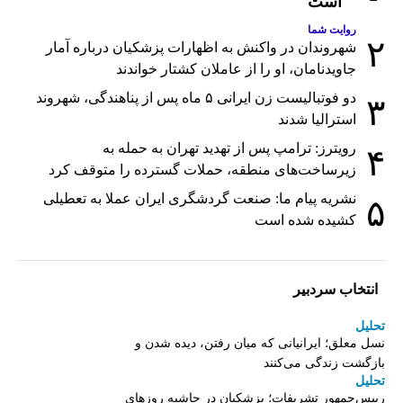
است
روایت شما
۲
شهروندان در واکنش به اظهارات پزشکیان درباره آمار
جاویدنامان، او را از عاملان کشتار خواندند
دو فوتبالیست زن ایرانی ۵ ماه پس از پناهندگی، شهروند
۳
استرالیا شدند
رویترز: ترامپ پس از تهدید تهران به حمله به
۴
زیرساخت‌های منطقه، حملات گسترده را متوقف کرد
نشریه پیام ما: صنعت گردشگری ایران عملا به تعطیلی
۵
کشیده شده است
انتخاب سردبیر
تحلیل
نسل معلق؛ ایرانیانی که میان رفتن، دیده شدن و
بازگشت زندگی می‌کنند
تحلیل
رییس‌جمهور تشریفات؛ پزشکیان در حاشیه روزهای