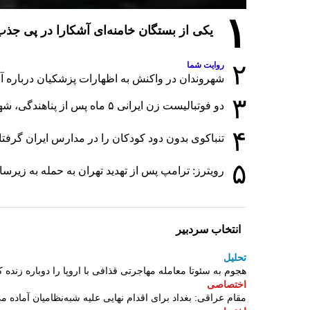
۱
یکی از بستگان خامنه‌ای آشکارا در پی ج
۲
روایت شما
شهروندان در واکنش به اظهارات پزشکیان درباره آمار
۳
دو فوتبالیست زن ایرانی ۵ ماه پس از پناهندگی، شهروند استرالیا شدند
۴
تنباکوی بدون دود کودکان را در مدارس ایران گرفت
۵
رویترز: ترامپ پس از تهدید تهران به حمله به زی
انتخاب سردبیر
تحلیل
هجوم به سئوتا معامله مهاجرتی قذافی با اروپا را دوباره زنده ک
اختصاصی
مقام عراقی: بغداد برای اقدام نهایی علیه شبه‌نظامیان آماده م