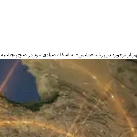
 برخورد دو پرتابه «دشمن» به اسکله صیادی بنود در صبح پنجشنبه خبر داد که من