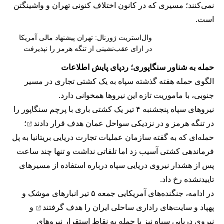
نمی‌کنند؛ مسیری که در کانون اختلاف کنونی تهران و واشینگتن
است.
وال‌استریت ژورنال: تهران پیشنهاد مالی آمریکا
در ازای عقب‌نشینی از تنگه هرمز را نپذیرفت
حمله به شناور سنگاپوری؛ ردپای پایش اطلاعات
الگوی حمله هفته گذشته سپاه به یک کشتی تجاری در مسیر
جنوبی، با ماموریت تازه این نیروها همخوانی دارد.
نیروهای سپاه پنجشنبه ۴ تیر یک کشتی باری با پرچم سنگاپور را
در تنگه هرمز و در نزدیکی سواحل عمان
هدف قرار دادند
؛
حمله‌ای که به گفته سازمان عملیات تجارت دریایی بریتانیا به پل
فرماندهی کشتی آسیب زد اما تلفاتی نداشت و تنها چند ساعت
پس از هشدار نیروی دریایی سپاه درباره استفاده از مسیرهای
تاییدنشده رخ داد.
در ادامه، جنگنده‌های آمریکایی جمعه ۵ تیر انبارهای موشک و
پهپاد و سایت‌های راداری ساحلی ایران را
هدف گرفتند
و
نیروی دریایی سپاه نیز با حمله به نقاط استقرار نیروهای