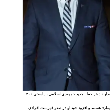
دونالد ترامپ، رییس‌جمهوری آمریکا، گفت حملات اخیر واشینگتن، تلافی حمله جمهوری اسلامی به سه کشتی بوده است. او هشدار داد هر حمله جدید جمهوری اسلامی با پاسخی «۲۰
یمار» هستند و افزود خود او در صدر فهرست افرادی