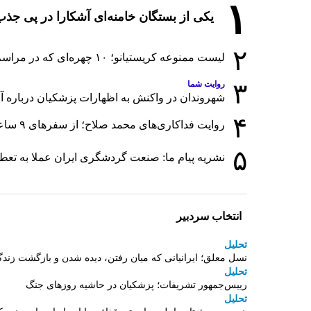
۱
یکی از بستگان خامنه‌ای آشکارا در پی ج
۲
لیست ممنوعه کریستیانو؛ ۱۰ چهره‌ای که در مراسم عروسی رونالدو و جورجینا جایی ندارند
۳
روایت شما
شهروندان در واکنش به اظهارات پزشکیان درباره آمار
۴
روایت فداکاری‌های محمد صلاح؛ از سفرهای ۹ ساعته تا خوابیدن زیر آسمان قاهره
۵
نشریه پیام ما: صنعت گردشگری ایران عملا به تع
انتخاب سردبیر
تحلیل
نسل معلق؛ ایرانیانی که میان رفتن، دیده شدن و بازگشت زندگ
تحلیل
رییس‌جمهور تشریفات؛ پزشکیان در حاشیه روزهای جنگ
تحلیل