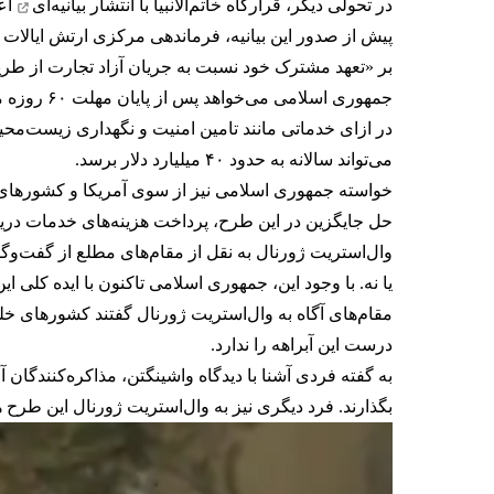
در تحولی دیگر، قرارگاه خاتم‌الانبیا با انتشار
بیانیه‌ای
اعل
پیش از صدور این بیانیه، فرماندهی مرکزی ارتش ایالات م
بر «تعهد مشترک خود نسبت به جریان آزاد تجارت از طریق 
جمهوری اس
در ازای خدماتی مانند تامین امنیت و نگهداری زیست‌مح
می‌تواند سالانه به حدود ۴۰ میلیارد دلار برسد.
خواسته جمهوری اسلامی نیز از سوی آمریکا و کشورهای 
حل جایگزین در این طرح، پرداخت هزینه‌های خدمات دریا
وال‌استریت ژورنال به نقل از مقام‌های مطلع از گفت‌وگو
یا نه. با وجود این، جمهوری اسلامی تاکنون با ایده کل
مقام‌های آگاه به وال‌استریت ژورنال گفتند کشورهای خل
درست این آبراهه را ندارد.
به گفته فردی آشنا با دیدگاه واشینگتن، مذاکره‌کنندگان آم
بگذارند. فرد دیگری نیز به وال‌استریت ژورنال این طر