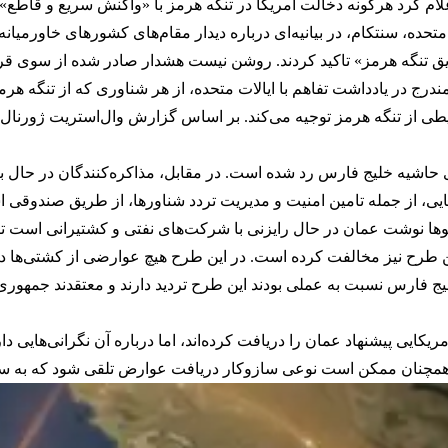
ام کرد هرگونه دخالت آمریکا در تنگه هرمز با «واکنش سریع و قاطع»
تحده، سنتکام، در بیانیه‌ای درباره دیدار مقام‌های کشورهای خاورمیا
تنگه هرمز» تاکید کردند. روشن نیست هشدار صادر شده از سوی قرارگاه خ
لامی می‌خواهد پس از پایان مهلت ۶۰ روزه مندرج در یادداشت تفاهم با ایالات متحده، از هر شنا
یطی از تنگه هرمز توجیه می‌کند. بر اساس گزارش وال‌استریت ژورنا
حاشیه خلیج فارس رد شده است. در مقابل، مذاکره‌کنندگان در حال ب
یی، از جمله تامین امنیت و مدیریت تردد شناورها، از طریق صندوقی ا
ها نوشت عمان در حال رایزنی با شرکت‌های نفتی و کشتیرانی است تا بب
ی این طرح نیز مخالفت کرده است. در این طرح هیچ عوارضی از کشتی‌ها د
یج فارس نسبت به عملی بودند این طرح تردید دارند و معتقدند جمهوری
ریکایی پیشنهاد عمان را دریافت کرده‌اند، اما درباره آن نگرانی‌هایی دا
ح همچنان ممکن است نوعی سازوکار دریافت عوارض تلقی شود که به سو