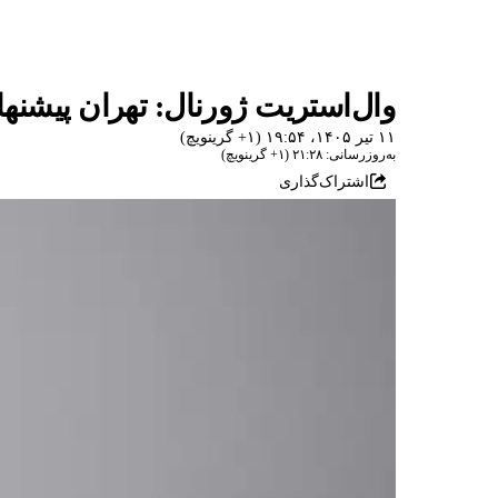
وال‌استریت ژورنال: تهران پیشنها
۱۱ تیر ۱۴۰۵، ۱۹:۵۴ (‎+۱ گرینویچ)
به‌روزرسانی: ۲۱:۲۸ (‎+۱ گرینویچ)
اشتراک‌گذاری