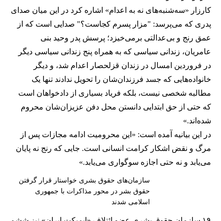
کارزار «سه‌شنبه‌های نه به اعدام» اشاره کرد در این میان صدای
پدری که می‌پرسد: "مزار پسرم کجاست؟" صدایی است که از
عمق رنج و بی‌عدالتی برمی‌خیزد؛ پرسش پدر وحید بنی
عامریان، زندانی سیاسی که به همراه پنج زندانی سیاسی دیگر
در فروردین امسال در زندان قزلحصار اعدام شد، و دیگر
خانواده‌هایی که جسد فرزندان‌شان را تحویل ندادند تنها یک
مطالبه شخصی نیست، بلکه فریاد بسیاری از دادخواهان است
که حتی از حق ابتدایی دانستن محل دفن عزیزان‌شان محروم
شده‌اند.»
در این بیانیه آمده است:‌ «این محرومیت ادامه مجازات پس از
مرگ و نقض اشکار کرامت انسانی است. جایی که رنج نه پایان
می‌یابد و نه حتی اجازه سوگواری می‌یابد.»
سازمان‌های حقوق بشری خواستار قرار گرفتن
حقوق بشر در محور مذاکرات با جمهوری
اسلامی شدند
۱۹ سازمان حقوق بشری عضو ائتلاف «ایمپکت ایران» نیز ششم