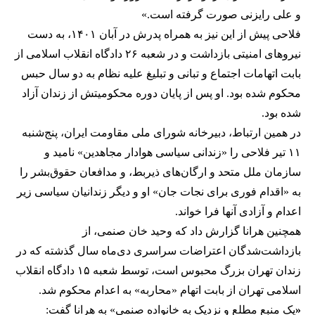
و علی رایزنی صورت گرفته است.»
فلاحی پیش از این نیز به همراه پدرش در آبان ۱۴۰۱، به دست
نیروهای امنیتی بازداشت و در شعبه ۲۶ دادگاه انقلاب اسلامی از
بابت اتهامات اجتماع و تبانی و تبلیغ علیه نظام به دو سال حبس
محکوم شده بود. او پس از پایان دوره محکومیتش از زندان آزاد
شده بود.
در همین ارتباط، دبیرخانه شورای ملی مقاومت ایران، پنج‌شنبه
۱۱ تیر فلاحی را «زندانی سیاسی هوادار مجاهدین» نامید و
سازمان ملل متحد و ارگان‌های ذیربط، و مدافعان حقوق‌بشر را
به «اقدام فوری برای نجات جان» او و دیگر زندانیان سیاسی زیر
اعدام و آزادی آنها فرا خواند.
همچنین هرانا گزارش داد که وحید خان صنمی، از
بازداشت‌شدگان اعتراضات سراسری دی‌ماه سال گذشته که در
زندان تهران بزرگ محبوس است، توسط شعبه ۱۵ دادگاه انقلاب
اسلامی تهران از بابت اتهام «محاربه» به اعدام محکوم شد.
«
یک منبع مطلع و نزدیک به خانواده صنمی» به هرانا گفت: