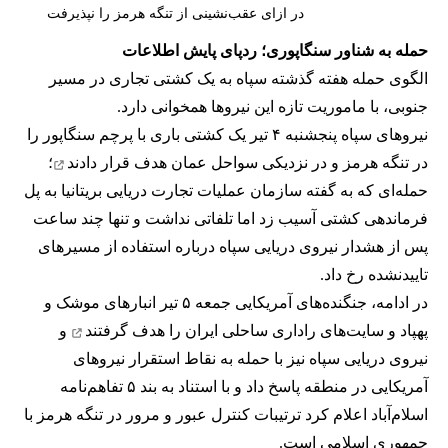
در ازای عقب‌نشینی از تنگه هرمز را نپذیرفت
حمله به شناور سنگاپوری؛ ردپای پایش اطلاعات
الگوی حمله هفته گذشته سپاه به یک کشتی تجاری در مسیر
جنوبی، با ماموریت تازه این نیروها همخوانی دارد.
نیروهای سپاه پنجشنبه ۴ تیر یک کشتی باری با پرچم سنگاپور را
در تنگه هرمز و در نزدیکی سواحل عمان
هدف قرار دادند
؛
حمله‌ای که به گفته سازمان عملیات تجارت دریایی بریتانیا به پل
فرماندهی کشتی آسیب زد اما تلفاتی نداشت و تنها چند ساعت
پس از هشدار نیروی دریایی سپاه درباره استفاده از مسیرهای
تاییدنشده رخ داد.
در ادامه، جنگنده‌های آمریکایی جمعه ۵ تیر انبارهای موشک و
پهپاد و سایت‌های راداری ساحلی ایران را
هدف گرفتند
و
نیروی دریایی سپاه نیز با حمله به نقاط استقرار نیروهای
آمریکایی در منطقه پاسخ داد و با استناد به بند ۵ تفاهم‌نامه
اسلام‌آباد اعلام کرد ترتیبات کنترل عبور و مرور در تنگه هرمز با
جمهوری اسلامی است.