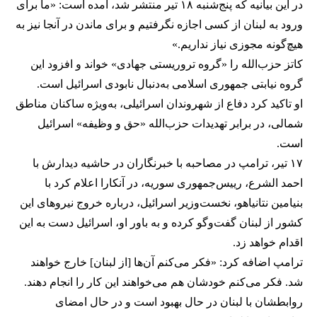
در این بیانیه که پنج‌شنبه ۱۸ تیر منتشر شد، آمده است: «ما برای
ورود به لبنان از کسی اجازه نگرفتیم و برای ماندن در آنجا نیز به
هیچ‌گونه مجوزی نیاز نداریم.»
کاتز حزب‌الله را «گروه تروریستی جهادی» خواند و افزود این
گروه نیابتی جمهوری اسلامی به‌دنبال نابودی اسرائیل است.
او تاکید کرد دفاع از شهروندان اسرائیلی، به‌ویژه ساکنان مناطق
شمالی، در برابر تهدیدات حزب‌الله «حق و وظیفه» اسرائیل
است.
۱۷ تیر، ترامپ در مصاحبه با خبرنگاران در حاشیه دیدارش با
احمد الشرع، رییس‌جمهوری سوریه، در آنکارا اعلام کرد با
بنیامین نتانیاهو، نخست‌وزیر اسرائیل، درباره خروج نیروهای این
کشور از لبنان گفت‌وگو کرده و به باور او، اسرائیل دست به این
اقدام خواهد زد.
ترامپ اضافه کرد: «فکر می‌کنم آن‌ها [از لبنان] خارج خواهند
شد. فکر می‌کنم خودشان هم می‌خواهند این کار را انجام دهند.
روابطشان با لبنان در حال بهبود است و در حال امضای