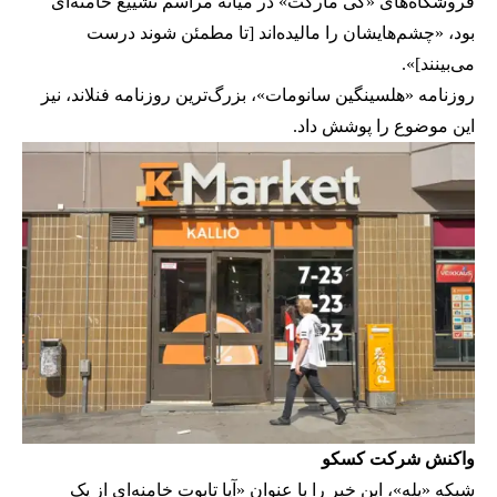
فروشگاه‌های «کی مارکت» در میانه مراسم تشییع خامنه‌ای
بود، «چشم‌هایشان را مالیده‌اند [تا مطمئن شوند درست
می‌بینند]».
روزنامه «هلسینگین سانومات»، بزرگ‌ترین روزنامه فنلاند، نیز
این موضوع را پوشش داد.
واکنش شرکت کسکو
شبکه «یله»، این خبر را با عنوان «آیا تابوت خامنه‌ای از یک