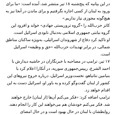
در این بیانیه که پنج‌شنبه ۱۸ تیر منتشر شد، آمده است: «ما برای
ورود به لبنان از کسی اجازه نگرفتیم و برای ماندن در آنجا نیز به
هیچ‌گونه مجوزی نیاز نداریم.»
کاتز حزب‌الله را «گروه تروریستی جهادی» خواند و افزود این
گروه نیابتی جمهوری اسلامی به‌دنبال نابودی اسرائیل است.
او تاکید کرد دفاع از شهروندان اسرائیلی، به‌ویژه ساکنان مناطق
شمالی، در برابر تهدیدات حزب‌الله «حق و وظیفه» اسرائیل
است.
۱۷ تیر، ترامپ در مصاحبه با خبرنگاران در حاشیه دیدارش با
احمد الشرع، رییس‌جمهوری سوریه، در آنکارا اعلام کرد با
بنیامین نتانیاهو، نخست‌وزیر اسرائیل، درباره خروج نیروهای این
کشور از لبنان گفت‌وگو کرده و به باور او، اسرائیل دست به این
اقدام خواهد زد.
ترامپ اضافه کرد: «فکر می‌کنم آن‌ها [از لبنان] خارج خواهند
شد. فکر می‌کنم خودشان هم می‌خواهند این کار را انجام دهند.
روابطشان با لبنان در حال بهبود است و در حال امضای