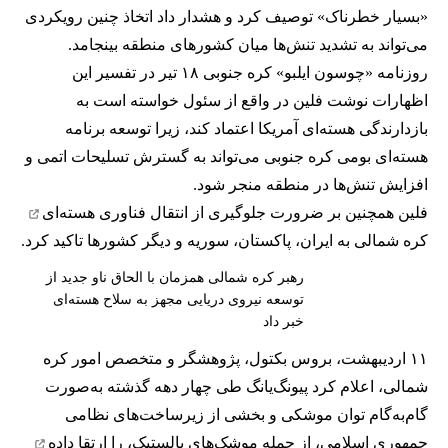
«بسیار خطرناک» توصیف کرد و هشدار داد اتخاذ چنین رویکردی
می‌تواند به تشدید تنش‌ها میان کشورهای منطقه بینجامد.
روزنامه «چوسون ایلبو» کره جنوبی ۱۸ تیر در تفسیر این
اظهارات نوشت فلین در واقع از سئول خواسته است به
بازدارندگی هسته‌ای آمریکا اعتماد کند، زیرا توسعه برنامه
هسته‌ای بومی کره جنوبی می‌تواند به گسترش تسلیحات اتمی و
افزایش تنش‌ها در منطقه منجر شود.
فلین همچنین بر ضرورت جلوگیری از انتقال
فناوری هسته‌ای
کره شمالی به ایران، پاکستان، سوریه و دیگر کشورها تاکید کرد.
رهبر کره شمالی همزمان با الحاق ناو جدید از
توسعه نیروی دریایی مجهز به سلاح هسته‌ای
خبر داد
۱۱ اردیبهشت، بروس بکتول، پژوهشگر و متخصص امور کره
شمالی، اعلام کرد پیونگ‌یانگ طی چهار دهه گذشته به‌صورت
گام‌به‌گام توان موشکی و بخشی از زیرساخت‌های نظامی
جمهوری اسلامی، از جمله موشک‌های بالستیک، را
ارتقا داده