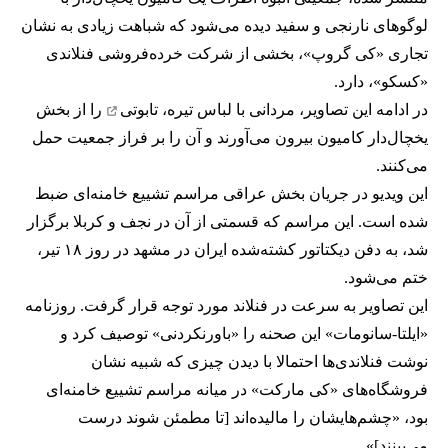
لوگوهای نارنجی و سفید دیده می‌شود که شباهت زیادی به نشان
تجاری «کی گروپ»، بخشی از شرکت خرده‌فروشی فنلاندی
«کسکو»، دارد.
در ادامه این تصاویر، مردانی با لباس تیره،
تابوتی
را از بخش
یخچال‌دار کامیون بیرون می‌آورند و آن را بر فراز جمعیت حمل
می‌کنند.
این ویدیو در جریان بخش عراقی
مراسم تشییع خامنه‌ای
ضبط
شده است. این مراسم که قسمتی از آن در نجف و کربلا برگزار
شد، به
دفن دیکتاتور کشته‌شده ایران
در مشهد در روز ۱۸ تیر،
ختم می‌شود.
این تصاویر به سرعت در فنلاند مورد توجه قرار گرفت. روزنامه
«ایلتا-سانومات» این صحنه را «باورنکردنی» توصیف کرد و
نوشت فنلاندی‌ها احتمالا با دیدن چیزی که شبیه نشان
فروشگاه‌های «کی مارکت» در میانه مراسم تشییع خامنه‌ای
بود، «چشم‌هایشان را مالیده‌اند [تا مطمئن شوند درست
می‌بینند]».