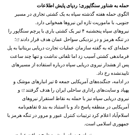
حمله به شناور سنگاپوری؛ ردپای پایش اطلاعات
الگوی حمله هفته گذشته سپاه به یک کشتی تجاری در مسیر
جنوبی، با ماموریت تازه این نیروها همخوانی دارد.
نیروهای سپاه پنجشنبه ۴ تیر یک کشتی باری با پرچم سنگاپور را
در تنگه هرمز و در نزدیکی سواحل عمان
هدف قرار دادند
؛
حمله‌ای که به گفته سازمان عملیات تجارت دریایی بریتانیا به پل
فرماندهی کشتی آسیب زد اما تلفاتی نداشت و تنها چند ساعت
پس از هشدار نیروی دریایی سپاه درباره استفاده از مسیرهای
تاییدنشده رخ داد.
در ادامه، جنگنده‌های آمریکایی جمعه ۵ تیر انبارهای موشک و
پهپاد و سایت‌های راداری ساحلی ایران را
هدف گرفتند
و
نیروی دریایی سپاه نیز با حمله به نقاط استقرار نیروهای
آمریکایی در منطقه پاسخ داد و با استناد به بند ۵ تفاهم‌نامه
اسلام‌آباد اعلام کرد ترتیبات کنترل عبور و مرور در تنگه هرمز با
جمهوری اسلامی است.
تهران هم‌زمان با پیشبرد طرح دریافت عوارض،