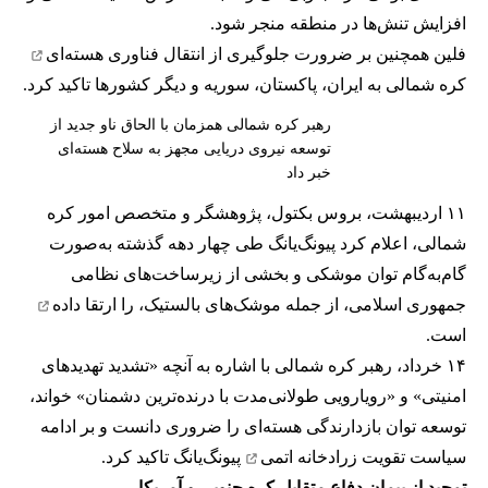
افزایش تنش‌ها در منطقه منجر شود.
فلین همچنین بر ضرورت جلوگیری از انتقال
فناوری هسته‌ای
کره شمالی به ایران، پاکستان، سوریه و دیگر کشورها تاکید کرد.
رهبر کره شمالی همزمان با الحاق ناو جدید از
توسعه نیروی دریایی مجهز به سلاح هسته‌ای
خبر داد
۱۱ اردیبهشت، بروس بکتول، پژوهشگر و متخصص امور کره
شمالی، اعلام کرد پیونگ‌یانگ طی چهار دهه گذشته به‌صورت
گام‌به‌گام توان موشکی و بخشی از زیرساخت‌های نظامی
جمهوری اسلامی، از جمله موشک‌های بالستیک، را
ارتقا داده
است.
۱۴ خرداد، رهبر کره شمالی با اشاره به آنچه «تشدید تهدیدهای
امنیتی» و «رویارویی طولانی‌مدت با درنده‌ترین دشمنان» خواند،
توسعه توان بازدارندگی هسته‌ای را ضروری دانست و بر ادامه
سیاست
تقویت زرادخانه اتمی
پیونگ‌یانگ تاکید کرد.
تمجید از پیمان دفاع متقابل کره جنوبی و آمریکا