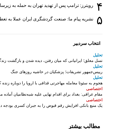
۴
رویترز: ترامپ پس از تهدید تهران به حمله به زی
۵
نشریه پیام ما: صنعت گردشگری ایران عملا به تع
انتخاب سردبیر
تحلیل
نسل معلق؛ ایرانیانی که میان رفتن، دیده شدن و بازگشت زندگ
تحلیل
رییس‌جمهور تشریفات؛ پزشکیان در حاشیه روزهای جنگ
تحلیل
هجوم به سئوتا معامله مهاجرتی قذافی با اروپا را دوباره زنده ک
اختصاصی
مقام عراقی: بغداد برای اقدام نهایی علیه شبه‌نظامیان آماده م
اختصاصی
یک منبع بانکی افزایش رقم قبوض را به جبران کسری بودجه 
مطالب بیشتر