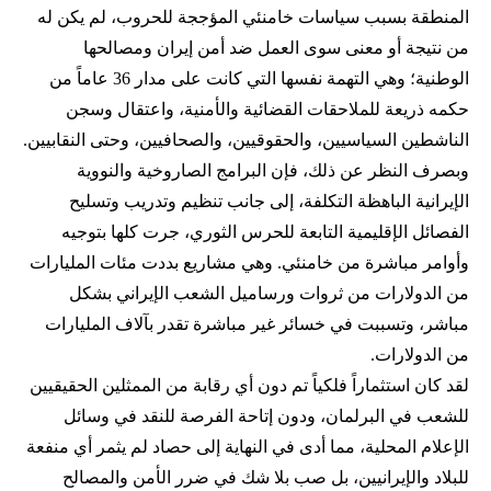
المنطقة بسبب سياسات خامنئي المؤججة للحروب، لم يكن له
من نتيجة أو معنى سوى العمل ضد أمن إيران ومصالحها
الوطنية؛ وهي التهمة نفسها التي كانت على مدار 36 عاماً من
حكمه ذريعة للملاحقات القضائية والأمنية، واعتقال وسجن
الناشطين السياسيين، والحقوقيين، والصحافيين، وحتى النقابيين.
وبصرف النظر عن ذلك، فإن البرامج الصاروخية والنووية
الإيرانية الباهظة التكلفة، إلى جانب تنظيم وتدريب وتسليح
الفصائل الإقليمية التابعة للحرس الثوري، جرت كلها بتوجيه
وأوامر مباشرة من خامنئي. وهي مشاريع بددت مئات المليارات
من الدولارات من ثروات ورساميل الشعب الإيراني بشكل
مباشر، وتسببت في خسائر غير مباشرة تقدر بآلاف المليارات
من الدولارات.
لقد كان استثماراً فلكياً تم دون أي رقابة من الممثلين الحقيقيين
للشعب في البرلمان، ودون إتاحة الفرصة للنقد في وسائل
الإعلام المحلية، مما أدى في النهاية إلى حصاد لم يثمر أي منفعة
للبلاد والإيرانيين، بل صب بلا شك في ضرر الأمن والمصالح