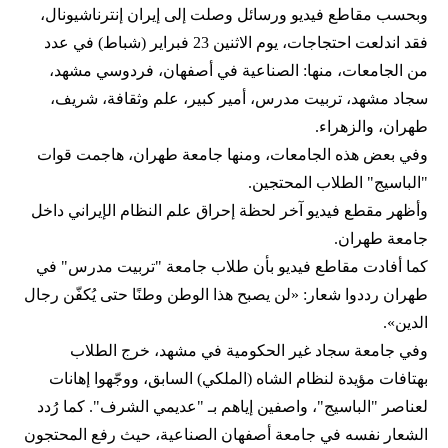
وبحسب مقاطع فيديو ورسائل وصلت إلى إيران إنترناشيونال،
فقد اندلعت احتجاجات، يوم الاثنين 23 فبراير (شباط) في عدد
من الجامعات، منها: الصناعية في أصفهان، فردوسي مشهد،
سجاد مشهد، تربيت مدرس، أمير كبير، علم وثقافة، شريف،
طهران، والزهراء.
وفي بعض هذه الجامعات، ومنها جامعة طهران، هاجمت قوات
"الباسيج" الطلاب المحتجين.
وأظهر مقطع فيديو آخر لحظة إحراق علم النظام الإيراني داخل
جامعة طهران.
كما أفادت مقاطع فيديو بأن طلاب جامعة "تربيت مدرس" في
طهران رددوا شعار: «لن يصبح هذا الوطن وطنًا حتى يُكفّن رجال
الدين».
وفي جامعة سجاد غير الحكومية في مشهد، خرج الطلاب
بهتافات مؤيدة لنظام الشاه (الملكي) السابق، ووجّهوا إهانات
لعناصر "الباسيج"، واصفين إياهم بـ "عديمي الشرف". كما رُدد
الشعار نفسه في جامعة أصفهان الصناعية، حيث رفع المحتجون