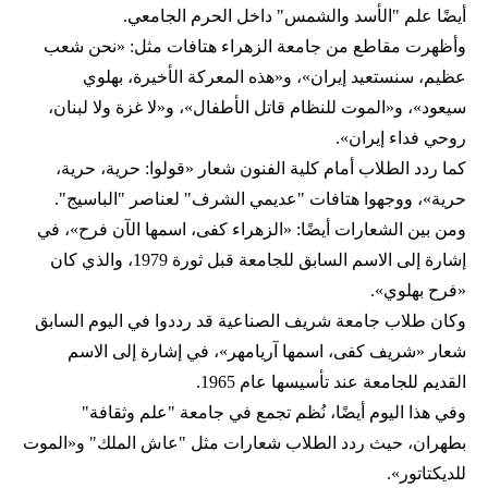
أيضًا علم "الأسد والشمس" داخل الحرم الجامعي.
وأظهرت مقاطع من جامعة الزهراء هتافات مثل: «نحن شعب
عظيم، سنستعيد إيران»، و«هذه المعركة الأخيرة، بهلوي
سيعود»، و«الموت للنظام قاتل الأطفال»، و«لا غزة ولا لبنان،
روحي فداء إيران».
كما ردد الطلاب أمام كلية الفنون شعار «قولوا: حرية، حرية،
حرية»، ووجهوا هتافات "عديمي الشرف" لعناصر "الباسيج".
ومن بين الشعارات أيضًا: «الزهراء كفى، اسمها الآن فرح»، في
إشارة إلى الاسم السابق للجامعة قبل ثورة 1979، والذي كان
«فرح بهلوي».
وكان طلاب جامعة شريف الصناعية قد رددوا في اليوم السابق
شعار «شريف كفى، اسمها آريامهر»، في إشارة إلى الاسم
القديم للجامعة عند تأسيسها عام 1965.
وفي هذا اليوم أيضًا، نُظم تجمع في جامعة "علم وثقافة"
بطهران، حيث ردد الطلاب شعارات مثل "عاش الملك" و«الموت
للديكتاتور».