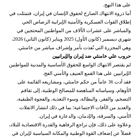
على هذا النهج.
أما ذروة الانتهاك الصارخ لحقوق الإنسان في إيران، فتمثلت في
إطلاق القوات العسكرية والأمنية الإيرانية الرصاص الحي
والمباشر على عشرات الآلاف من المواطنين المحتجين في
شهري ديسمبر (كانون الأول) 2025 ويناير (كانون الثاني) 2026،
وهي المجزرة التي نُفذت بأمر وإشراف مباشر من خامنئي.
حروب علي خامنئي ضد إيران والإيرانيين
لم يقتصر الانتهاك الواسع للحقوق الأساسية والمدنية للمواطنين
الإيرانيين على هذا القمع العنيف والأمني الفج.
فقد أدت 36 عاماً من حكم خامنئي، ومشاریعه القائمة على
الأوهام، وسياساته المناهضة للمصالح الوطنية، إلى تفاقم
التضخم، والفقر، والبطالة، وسوء التغذية، والفجوة الطبقية،
والعديد من الآفات الاجتماعية؛ بما في ذلك انتشار الانفلات
الأمني، والسرقة، والإدمان، والدعارة في إيران.
وعلاوة على ذلك، فإن تراجع الرفاهية والقدرة الاقتصادية للبلاد،
فضلاً عن إضعاف القوة الوطنية والمكانة السياسية لإيران في