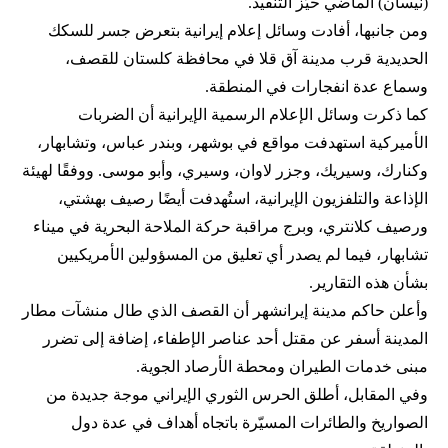
(نيسان) الماضي حيّز التنفيذ.
ومن جانبها، أفادت وسائل إعلام إيرانية بتعرض جسر للسكك
الحديدية قرب مدينة آق ‌قلا في محافظة كلستان للقصف،
وسماع عدة انفجارات في المنطقة.
كما ذكرت وسائل الإعلام الرسمية الإيرانية أن الضربات
الأميركية استهدفت مواقع في بوشهر، وبندر عباس، وتشابهار،
وكنارك، وسيريك، وجزر لاوان، وسيري، وأبو موسى. ووفقًا لهيئة
الإذاعة والتلفزيون الإيرانية، استُهدفت أيضًا رصيف بهشتي،
ورصيف كلانتري، وبرج مراقبة حركة الملاحة البحرية في ميناء
تشابهار، فيما لم يصدر أي تعليق من المسؤولين الأمريكيين
بشأن هذه التقارير.
وأعلن حاكم مدينة إيرانشهر أن القصف الذي طال منشآت مطار
المدينة أسفر عن مقتل أحد عناصر الإطفاء، إضافة إلى تضرر
مبنى خدمات الطيران ومحطة الأرصاد الجوية.
وفي المقابل، أطلق الحرس الثوري الإيراني موجة جديدة من
الصواريخ والطائرات المسيّرة باتجاه أهداف في عدة دول