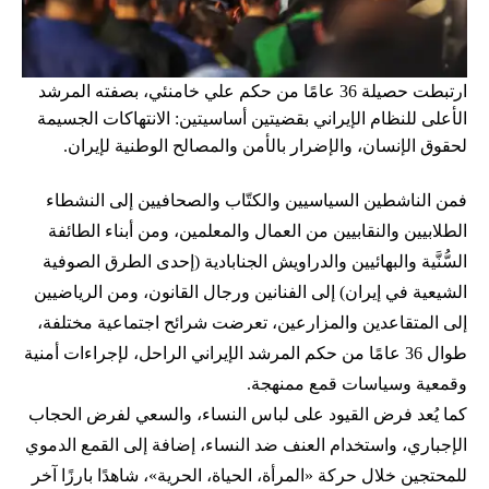
ارتبطت حصيلة 36 عامًا من حكم علي خامنئي، بصفته المرشد
الأعلى للنظام الإيراني بقضيتين أساسيتين: الانتهاكات الجسيمة
لحقوق الإنسان، والإضرار بالأمن والمصالح الوطنية لإيران.
فمن الناشطين السياسيين والكتّاب والصحافيين إلى النشطاء
الطلابيين والنقابيين من العمال والمعلمين، ومن أبناء الطائفة
السُّنَّية والبهائيين والدراويش الجنابادية (إحدى الطرق الصوفية
الشيعية في إيران) إلى الفنانين ورجال القانون، ومن الرياضيين
إلى المتقاعدين والمزارعين، تعرضت شرائح اجتماعية مختلفة،
طوال 36 عامًا من حكم المرشد الإيراني الراحل، لإجراءات أمنية
وقمعية وسياسات قمع ممنهجة.
كما يُعد فرض القيود على لباس النساء، والسعي لفرض الحجاب
الإجباري، واستخدام العنف ضد النساء، إضافة إلى القمع الدموي
للمحتجين خلال حركة «المرأة، الحياة، الحرية»، شاهدًا بارزًا آخر