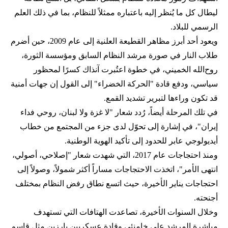
ليطال كل ما يُنظر إليه باعتباره ممثلاً للنظام، بما في ذلك العلم
الرسمي للبلاد.
ويعود أحد أبرز مظاهر القطيعة العلنية إلى عام 2009، حين أضرم
طلاب النار في صورة مرشد النظام السابق ومؤسسة الثورة،
روح‌الله الخميني، في خطوة اعتُبرت آنذاك كسرًا لمحظور
سياسي، ودفع قادة "الحركة الخضراء" إلى القول إن جهات أمنية
قد تكون وراءها لتبرير تشديد القمع.
في تلك المرحلة أيضاً، رُدد شعار "لا غزة ولا لبنان، روحي فداء
إيران"، في إشارة إلى تحوّل لدى جزء من المجتمع من خطاب
أيديولوجي عابر للحدود إلى تأكيد الهوية الوطنية.
ومنذ احتجاجات عام 2017، التي شهدت شعار "إصلاحي، أصولي،
انتهى الأمر"، اتخذت الاحتجاجات مساراً أكثر شمولاً، وصولاً إلى
احتجاجات يناير الأخيرة، حيث اتسع نطاق رفض النظام بمختلف
أجنحته.
وخلال السنوات الأخيرة، تصاعدت الهتافات التي تستهدف
مباشرة المرشد علي خامنئي وقادة عسكريين بارزين مثل قاسم