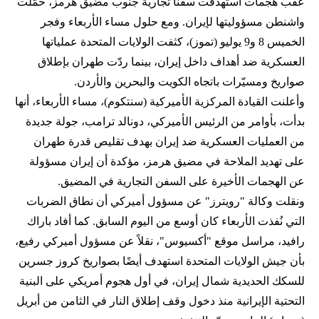
عقب هجمات استهدفت سفنًا تجارية جنوب مضيق هرمز، حمّلت
واشنطن مسؤوليتها لإيران. ومع حلول مساء الأربعاء وفجر
الخميس 8 و9 يوليو (تموز)، كثفت الولايات المتحدة عملياتها
العسكرية ضد أهداف داخل إيران، بينما ردّت طهران بإطلاق
صواريخ ومسيّرات باتجاه الكويت والبحرين والأردن.
وأعلنت القيادة المركزية الأميركية (سنتكوم)، مساء الأربعاء، أنها
بدأت، بأوامر من الرئيس الأميركي، دونالد ترامب، جولة جديدة
من العمليات العسكرية ضد إيران بهدف تقليص قدرة طهران
على تهديد الملاحة في مضيق هرمز، مؤكدة أن إيران مسؤولة
عن الهجمات الأخيرة على السفن التجارية في المضيق.
ونقلت وكالة "رويترز" عن مسؤول أميركي أن نطاق الضربات
التي نُفذت الأربعاء كان أوسع من اليوم السابق. كما أفاد باراك
رافيد، مراسل موقع "أكسيوس"، نقلاً عن مسؤول أميركي رفيع،
بأن جيش الولايات المتحدة استهدف أيضًا بصواريخ كروز جسرين
للسكك الحديدية شمال إيران، في أول هجوم أمريكي على البنية
التحتية الإيرانية منذ دخول وقف إطلاق النار في الثامن من أبريل