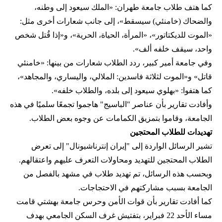
كما هتف طلاب جامعة طهران: «الملك سيعود إلى وطنه،
والضحاك (خامنئي) سيسقط»، إلى جانب شعارات أخرى مثل:
«الموت للديكتاتور»، «المرأة، الحياة، الحرية»، و«إذا قُتل شخص
واحد، سيقف خلفه ألف».
وفي جامعة أمير كبير، ردد الطلاب شعارات من بينها: «خامنئي
قاتل» و«الموت لثلاثة فاسدين: الملالي، واليساري، والمجاهد»،
كما هتفوا: «بهلوي سيعود إلى بلده، والطلاب خلفه».
وأفادت تقارير بأن عناصر "الباسيج" هاجموا تجمعًا سلميًا في هذه
الجامعة، وقاموا بتمزيق الكمامات عن وجوه بعض الطلاب.
تهديدات للطلاب المحتجين
تشير الرسائل الواردة إلى "إيران إنترناشيونال" إلى تعرض
الطلاب المحتجين للتهديد ومحاولات التعرف عليهم واعتقالهم.
وبحسب هذه الرسائل، تم تهديد طلاب في مشهد بالفصل من
الجامعة بسبب مشاركتهم في الاحتجاجات.
كما أفادت تقارير بأن قوات الأمن وحرس جامعة بهشتي قامت
مساء الأحد 22 فبراير، بتفتيش غرف السكن الجامعي بهدف