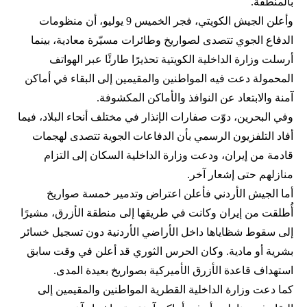
بالمنطقة.
وأعلن الجيش الكويتي، فجر الخميس 9 يوليو، أن منظومات
الدفاع الجوي تتصدى لصواريخ وطائرات مسيّرة معادية، بينما
أرسلت وزارة الداخلية الكويتية تحذيرًا طارئًا عبر الهواتف
المحمولة دعت فيه المواطنين والمقيمين إلى البقاء في أماكن
آمنة والابتعاد عن النوافذ والأماكن المكشوفة.
وفي البحرين، دوّت صفارات الإنذار في مختلف أنحاء البلاد، فيما
أفاد التلفزيون الرسمي بأن الدفاعات الجوية تتصدى لهجمات
قادمة من إيران، ودعت وزارة الداخلية السكان إلى التزام
منازلهم حتى إشعار آخر.
أما الجيش الأردني فأعلن اعتراض وتدمير خمسة صواريخ
أُطلقت من إيران وكانت في طريقها إلى منطقة الأزرق، مشيرًا
إلى سقوط شظاياها داخل الأراضي الأردنية دون تسجيل خسائر
بشرية أو مادية. وكان الحرس الثوري قد أعلن في وقت سابق
استهداف قاعدة الأزرق الأميركية بصواريخ بعيدة المدى.
كما دعت وزارة الداخلية القطرية المواطنين والمقيمين إلى