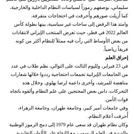
سليماني، بوصفهم رموزاً لسياسات النظام الداخلية والخارجية،
كما أُزيلت صورهم وأُحرقت في احتجاجات متفرقة.
وامتد هذا الرفض إلى ساحات غير سياسية، بينها بطولة كأس
العالم 2022 في قطر، حيث تعرض المنتخب الإيراني لانتقادات
من بعض الأوساط التي رأت فيه ممثلاً للنظام أكثر من كونه
فريقاً رياضياً.
إحراق العلم
في 23 فبراير، ولليوم الثالث على التوالي، نظم طلاب في عدد
من الجامعات الإيرانية تجمعات احتجاجية رددوا خلالها شعارات
مناهضة للمرشد، وأخرى داعمة لرضا بهلوي. وخلال هذه
التحركات، داس بعض المحتجين على علم النظام وألقوه باتجاه
قوات الأمن.
وفي جامعات أمير كبير، وجامعة طهران، وجامعة الزهراء،
أُحرقت أعلام النظام.
وكان نظام طهران قد سعى عام 1979 إلى دمج الرموز الوطنية
والدينية في العلم الرسمي، مع الإبقاء على الألوان التقليدية