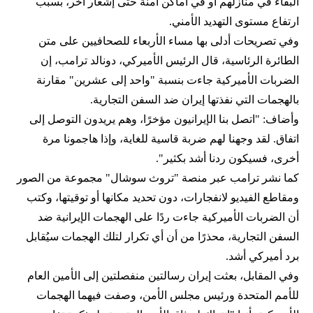
البقاء في منازلهم أو في أماكن آمنة حتى إشعار آخر، بسبب
ارتفاع مستوى التهديد الأمني.
وفي تصريحات أدلى بها مساء الأربعاء للصحافيين على متن
الطائرة الرئاسية، قال الرئيس الأميركي، دونالد ترامب، إن
الضربات الأميركية جاءت بنسبة "واحد إلى عشرين" مقارنة
بالهجمات التي نفذتها إيران ضد السفن التجارية.
وأضاف: "اتصل بنا الإيرانيون مؤخرًا، وهم يريدون التوصل إلى
اتفاق. لقد وجهنا لهم ضربة قاسية للغاية، وإذا هاجمونا مرة
أخرى، فسيكون ردنا أشد بكثير".
كما نشر ترامب عبر منصة "تروث سوشال" مجموعة من الصور
ومقاطع الفيديو لانفجارات، دون تحديد مكانها أو توقيتها، وكتب
أن الضربات الأميركية جاءت ردًا على الهجمات الإيرانية ضد
السفن التجارية، محذرًا من أن أي تكرار لتلك الهجمات سيُقابل
برد أميركي أشد.
وفي المقابل، بعثت إيران رسالتين منفصلتين إلى الأمين العام
للأمم المتحدة ورئيس مجلس الأمن، وصفت فيهما الهجمات