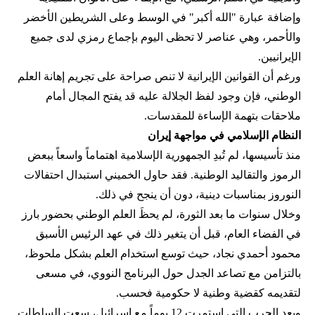
وإضافة عبارة "الله أكبر" في الوسط وعلى الشريطين الأخضر
والأحمر، وهي عناصر لا تحظى اليوم بإجماع رمزي لدى جميع
الإيرانيين.
ورغم أن القوانين الإيرانية لا تنص صراحة على تجريم إهانة العلم
الوطني، فإن وجود لفظ الجلالة عليه قد يفتح المجال أمام
ملاحقات بتهمة الإساءة للمقدسات.
النظام الإسلامي في مواجهة إيران
منذ تأسيسها، لم تُبدِ الجمهورية الإسلامية اهتماماً واسعاً ببعض
الرموز والتقاليد الوطنية. فقد حاول الخميني استبدال احتفالات
النوروز بمناسبات دينية، دون أن ينجح في ذلك.
وخلال سنوات ما بعد الثورة، لم يحظَ العلم الوطني بحضور بارز
في الفضاء العام، قبل أن يتغير ذلك في عهد الرئيس الأسبق
محمود أحمدي‌ نجاد، حيث توسع استخدام العلم بشكل ملحوظ،
بالتزامن مع تصاعد الجدل حول البرنامج النووي، في مسعى
لتقديمه كقضية وطنية لا حكومية فحسب.
وبعد الحرب التي استمرت 12 يوماً مع إسرائيل، سعت السلطات