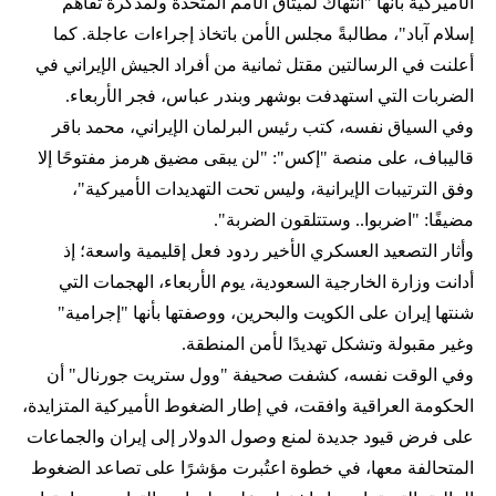
الأميركية بأنها "انتهاك لميثاق الأمم المتحدة ولمذكرة تفاهم
إسلام آباد"، مطالبةً مجلس الأمن باتخاذ إجراءات عاجلة. كما
أعلنت في الرسالتين مقتل ثمانية من أفراد الجيش الإيراني في
الضربات التي استهدفت بوشهر وبندر عباس، فجر الأربعاء.
وفي السياق نفسه، كتب رئيس البرلمان الإيراني، محمد باقر
قاليباف، على منصة "إكس": "لن يبقى مضيق هرمز مفتوحًا إلا
وفق الترتيبات الإيرانية، وليس تحت التهديدات الأميركية"،
مضيفًا: "اضربوا.. وستتلقون الضربة".
وأثار التصعيد العسكري الأخير ردود فعل إقليمية واسعة؛ إذ
أدانت وزارة الخارجية السعودية، يوم الأربعاء، الهجمات التي
شنتها إيران على الكويت والبحرين، ووصفتها بأنها "إجرامية"
وغير مقبولة وتشكل تهديدًا لأمن المنطقة.
وفي الوقت نفسه، كشفت صحيفة "وول ستريت جورنال" أن
الحكومة العراقية وافقت، في إطار الضغوط الأميركية المتزايدة،
على فرض قيود جديدة لمنع وصول الدولار إلى إيران والجماعات
المتحالفة معها، في خطوة اعتُبرت مؤشرًا على تصاعد الضغوط