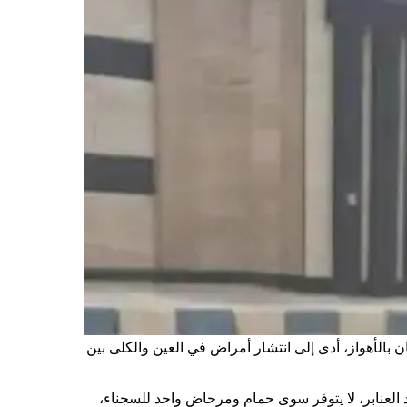
 بالأهواز، أدى إلى انتشار أمراض في العين والكلى بين
 العنابر، لا يتوفر سوى حمام ومرحاض واحد للسجناء،