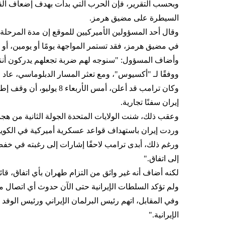
وبحسب التقرير، فإن الحرب التي بدأت بهدف إضعاف القدر
السيطرة على مضيق هرمز.
وقال أحد المسؤولين الأميركيين للموقع إن مدة المرحلة 
في مضيق هرمز، فقد تستمر المواجهة يومًا أو يومين، أو أسب
وأضاف المسؤول: "سنوجه لهم ضربة تجعلهم يدركون أننا 
ووفقًا لـ "أكسيوس"، ومع تعثر المسار الدبلوماسي، عاد
إيران سفنًا تجارية.
وعقب ذلك، شنت الولايات المتحدة الجولة الثانية من هج
وردت إيران باستهداف قواعد عسكرية أميركية في الكويت
ورغم ذلك، أبدى ترامب لاحقًا إشارات إلى رغبته في خفض 
إلى اتفاق."
لكنه أضاف أنه غير واثق من التزام طهران بأي اتفاق، قائلا
ولم تؤكد السلطات الإيرانية حتى الآن حدوث أي اتصال مب
وفي المقابل، اتهم رئيس البرلمان الإيراني ورئيس الوفد ا
الإيرانية."