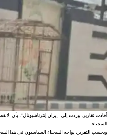
أفادت تقارير، وردت إلى "إيران إنترناشيونال"، بأن الا
السجناء.
وبحسب التقرير، يواجه السجناء السياسيون في هذا السجن