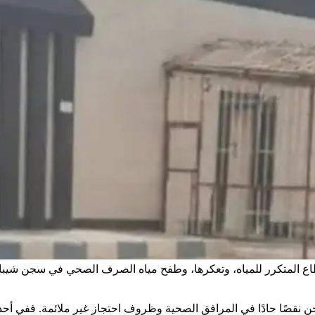
نقطاع المتكرر للمياه، وتعكرها، وطفح مياه الصرف الصحي في سجن شيبان
 نقصًا حادًا في المرافق الصحية وظروف احتجاز غير ملائمة. ففي أحد