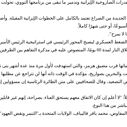
ات الصاروخية الإيرانية وتدمير ما تبقى من برنامجها النووي، تحولت
الجديدة من الصراع تعتمد بالكامل على الخطوات الإيرانية المقبلة. وأ
وعًا، أو حتى شهرًا كاملاً.
لا نمزح".
 الضغط العسكري ليصبح المحور الرئيسي في استراتيجية الرئيس الأميرك
وكان ترامب قد أعلن، أمس الأربعاء 8 يوليو، أن وقف إطلاق النار لمدة 60 يومًا، المنصوص
ماتها قرب مضيق هرمز، والتي استهدفت لأول مرة منذ عدة أشهر بنى تح
 والبحرين بصواريخ، مؤكدة في الوقت ذاته أنها لن تتراجع عن مطلبها
التصعيد، وقال للصحافيين على متن الطائرة الرئاسية إن مسؤولين إيرا
ً: "لا أعلم إن كان الاتفاق معهم يستحق العناء. بصراحة، إنهم غير قابلين
اشر من هذا النوع.
لمفاوض، محمد باقر قاليباف، الولايات المتحدة بـ"التنمر ونقض العهود"