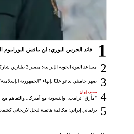
1
قائد الحرس الثوري: لن نناقش اليورانيوم ا
2
مساعد القوة الجوية الإيرانية: مصير 3 طيارين شاركوا في الهجوم على قطر لا يزال مجهولاً
3
صهر خامنئي يدعو علنًا لإنهاء "الجمهورية الإسلامية"
4
صحف إيران:
"مأزق" ترامب.. والتسوية مع أميركا.. والتفاهم مع ع
5
برلماني إيراني: مكالمة هاتفية لنجل لاريجاني كشفت