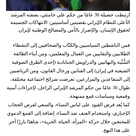
ارتبطت حصيلة 36 عامًا من حكم علي خامنئي، بصفته المرشد
الأعلى للنظام الإيراني بقضيتين أساسيتين: الانتهاكات الجسيمة
لحقوق الإنسان، والإضرار بالأمن والمصالح الوطنية لإيران.
فمن الناشطين السياسيين والكتّاب والصحافيين إلى النشطاء
الطلابيين والنقابيين من العمال والمعلمين، ومن أبناء الطائفة
السُّنَّية والبهائيين والدراويش الجنابادية (إحدى الطرق الصوفية
الشيعية في إيران) إلى الفنانين ورجال القانون، ومن الرياضيين
إلى المتقاعدين والمزارعين، تعرضت شرائح اجتماعية مختلفة،
طوال 36 عامًا من حكم المرشد الإيراني الراحل، لإجراءات أمنية
وقمعية وسياسات قمع ممنهجة.
كما يُعد فرض القيود على لباس النساء، والسعي لفرض الحجاب
الإجباري، واستخدام العنف ضد النساء، إضافة إلى القمع الدموي
للمحتجين خلال حركة «المرأة، الحياة، الحرية»، شاهدًا بارزًا آخر
على هذا النهج.