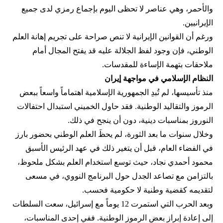
والأحمر، وهي عناصر لا تحظى اليوم بإجماع رمزي لدى جميع
الإيرانيين.
ورغم أن القوانين الإيرانية لا تنص صراحة على تجريم إهانة العلم
الوطني، فإن وجود لفظ الجلالة عليه قد يفتح المجال أمام
ملاحقات بتهمة الإساءة للمقدسات.
النظام الإسلامي في مواجهة إيران
منذ تأسيسها، لم تُبدِ الجمهورية الإسلامية اهتماماً واسعاً ببعض
الرموز والتقاليد الوطنية. فقد حاول الخميني استبدال احتفالات
النوروز بمناسبات دينية، دون أن ينجح في ذلك.
وخلال سنوات ما بعد الثورة، لم يحظَ العلم الوطني بحضور بارز
في الفضاء العام، قبل أن يتغير ذلك في عهد الرئيس الأسبق
محمود أحمدي‌ نجاد، حيث توسع استخدام العلم بشكل ملحوظ،
بالتزامن مع تصاعد الجدل حول البرنامج النووي، في مسعى
لتقديمه كقضية وطنية لا حكومية فحسب.
وبعد الحرب التي استمرت 12 يوماً مع إسرائيل، سعت السلطات
إلى إعادة إبراز بعض الرموز الوطنية. ففي إحدى المناسبات،