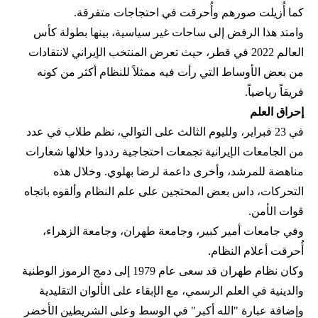
كما أُزيلت صورهم وأُحرقت في احتجاجات متفرقة.
وامتد هذا الرفض إلى ساحات غير سياسية، بينها بطولة كأس
العالم 2022 في قطر، حيث تعرض المنتخب الإيراني لانتقادات
من بعض الأوساط التي رأت فيه ممثلاً للنظام أكثر من كونه
فريقاً رياضياً.
إحراق العلم
في 23 فبراير، ولليوم الثالث على التوالي، نظم طلاب في عدد
من الجامعات الإيرانية تجمعات احتجاجية رددوا خلالها شعارات
مناهضة للمرشد، وأخرى داعمة لرضا بهلوي. وخلال هذه
التحركات، داس بعض المحتجين على علم النظام وألقوه باتجاه
قوات الأمن.
وفي جامعات أمير كبير، وجامعة طهران، وجامعة الزهراء،
أُحرقت أعلام النظام.
وكان نظام طهران قد سعى عام 1979 إلى دمج الرموز الوطنية
والدينية في العلم الرسمي، مع الإبقاء على الألوان التقليدية
وإضافة عبارة "الله أكبر" في الوسط وعلى الشريطين الأخضر