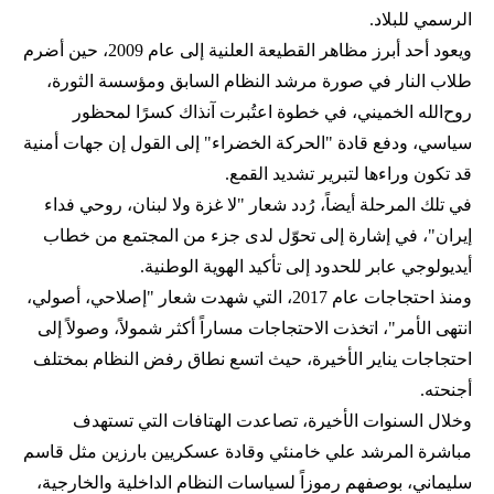
الرسمي للبلاد.
ويعود أحد أبرز مظاهر القطيعة العلنية إلى عام 2009، حين أضرم
طلاب النار في صورة مرشد النظام السابق ومؤسسة الثورة،
روح‌الله الخميني، في خطوة اعتُبرت آنذاك كسرًا لمحظور
سياسي، ودفع قادة "الحركة الخضراء" إلى القول إن جهات أمنية
قد تكون وراءها لتبرير تشديد القمع.
في تلك المرحلة أيضاً، رُدد شعار "لا غزة ولا لبنان، روحي فداء
إيران"، في إشارة إلى تحوّل لدى جزء من المجتمع من خطاب
أيديولوجي عابر للحدود إلى تأكيد الهوية الوطنية.
ومنذ احتجاجات عام 2017، التي شهدت شعار "إصلاحي، أصولي،
انتهى الأمر"، اتخذت الاحتجاجات مساراً أكثر شمولاً، وصولاً إلى
احتجاجات يناير الأخيرة، حيث اتسع نطاق رفض النظام بمختلف
أجنحته.
وخلال السنوات الأخيرة، تصاعدت الهتافات التي تستهدف
مباشرة المرشد علي خامنئي وقادة عسكريين بارزين مثل قاسم
سليماني، بوصفهم رموزاً لسياسات النظام الداخلية والخارجية،