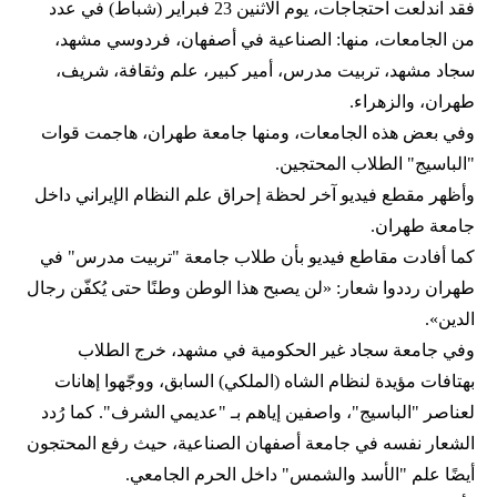
فقد اندلعت احتجاجات، يوم الاثنين 23 فبراير (شباط) في عدد
من الجامعات، منها: الصناعية في أصفهان، فردوسي مشهد،
سجاد مشهد، تربيت مدرس، أمير كبير، علم وثقافة، شريف،
طهران، والزهراء.
وفي بعض هذه الجامعات، ومنها جامعة طهران، هاجمت قوات
"الباسيج" الطلاب المحتجين.
وأظهر مقطع فيديو آخر لحظة إحراق علم النظام الإيراني داخل
جامعة طهران.
كما أفادت مقاطع فيديو بأن طلاب جامعة "تربيت مدرس" في
طهران رددوا شعار: «لن يصبح هذا الوطن وطنًا حتى يُكفّن رجال
الدين».
وفي جامعة سجاد غير الحكومية في مشهد، خرج الطلاب
بهتافات مؤيدة لنظام الشاه (الملكي) السابق، ووجّهوا إهانات
لعناصر "الباسيج"، واصفين إياهم بـ "عديمي الشرف". كما رُدد
الشعار نفسه في جامعة أصفهان الصناعية، حيث رفع المحتجون
أيضًا علم "الأسد والشمس" داخل الحرم الجامعي.