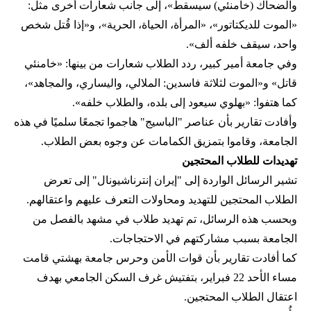
والضحاك (خامنئي) سيسقط»، إلى جانب شعارات أخرى مثل:
«الموت للديكتاتور»، «المرأة، الحياة، الحرية»، و«إذا قُتل شخص
واحد، سيقف خلفه ألف».
وفي جامعة أمير كبير، ردد الطلاب شعارات من بينها: «خامنئي
قاتل» و«الموت لثلاثة فاسدين: الملالي، واليساري، والمجاهد»،
كما هتفوا: «بهلوي سيعود إلى بلده، والطلاب خلفه».
وأفادت تقارير بأن عناصر "الباسيج" هاجموا تجمعًا سلميًا في هذه
الجامعة، وقاموا بتمزيق الكمامات عن وجوه بعض الطلاب.
تهديدات للطلاب المحتجين
تشير الرسائل الواردة إلى "إيران إنترناشيونال" إلى تعرض
الطلاب المحتجين للتهديد ومحاولات التعرف عليهم واعتقالهم.
وبحسب هذه الرسائل، تم تهديد طلاب في مشهد بالفصل من
الجامعة بسبب مشاركتهم في الاحتجاجات.
كما أفادت تقارير بأن قوات الأمن وحرس جامعة بهشتي قامت
مساء الأحد 22 فبراير، بتفتيش غرف السكن الجامعي بهدف
اعتقال الطلاب المحتجين.