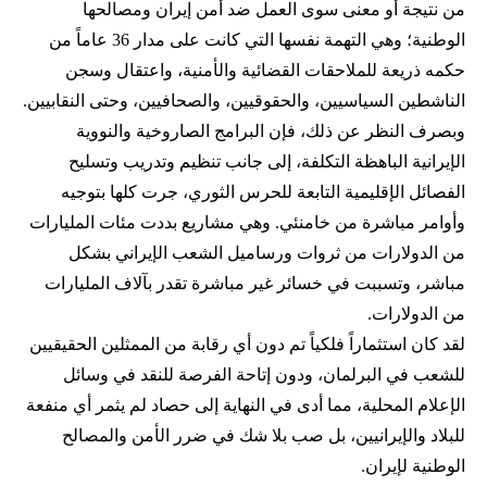
من نتيجة أو معنى سوى العمل ضد أمن إيران ومصالحها
الوطنية؛ وهي التهمة نفسها التي كانت على مدار 36 عاماً من
حكمه ذريعة للملاحقات القضائية والأمنية، واعتقال وسجن
الناشطين السياسيين، والحقوقيين، والصحافيين، وحتى النقابيين.
وبصرف النظر عن ذلك، فإن البرامج الصاروخية والنووية
الإيرانية الباهظة التكلفة، إلى جانب تنظيم وتدريب وتسليح
الفصائل الإقليمية التابعة للحرس الثوري، جرت كلها بتوجيه
وأوامر مباشرة من خامنئي. وهي مشاريع بددت مئات المليارات
من الدولارات من ثروات ورساميل الشعب الإيراني بشكل
مباشر، وتسببت في خسائر غير مباشرة تقدر بآلاف المليارات
من الدولارات.
لقد كان استثماراً فلكياً تم دون أي رقابة من الممثلين الحقيقيين
للشعب في البرلمان، ودون إتاحة الفرصة للنقد في وسائل
الإعلام المحلية، مما أدى في النهاية إلى حصاد لم يثمر أي منفعة
للبلاد والإيرانيين، بل صب بلا شك في ضرر الأمن والمصالح
الوطنية لإيران.