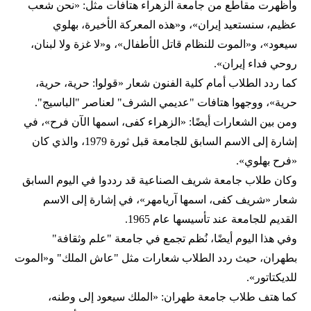
وأظهرت مقاطع من جامعة الزهراء هتافات مثل: «نحن شعب
عظيم، سنستعيد إيران»، و«هذه المعركة الأخيرة، بهلوي
سيعود»، و«الموت للنظام قاتل الأطفال»، و«لا غزة ولا لبنان،
روحي فداء إيران».
كما ردد الطلاب أمام كلية الفنون شعار «قولوا: حرية، حرية،
حرية»، ووجهوا هتافات "عديمي الشرف" لعناصر "الباسيج".
ومن بين الشعارات أيضًا: «الزهراء كفى، اسمها الآن فرح»، في
إشارة إلى الاسم السابق للجامعة قبل ثورة 1979، والذي كان
«فرح بهلوي».
وكان طلاب جامعة شريف الصناعية قد رددوا في اليوم السابق
شعار «شريف كفى، اسمها آريامهر»، في إشارة إلى الاسم
القديم للجامعة عند تأسيسها عام 1965.
وفي هذا اليوم أيضًا، نُظم تجمع في جامعة "علم وثقافة"
بطهران، حيث ردد الطلاب شعارات مثل "عاش الملك" و«الموت
للديكتاتور».
كما هتف طلاب جامعة طهران: «الملك سيعود إلى وطنه،