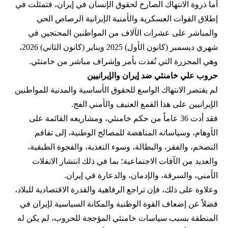
أما ذروة الانتهاك الصارخ لحقوق الإنسان في إيران، فتمثلت في
إطلاق القوات العسكرية والأمنية الإيرانية الرصاص الحي
والمباشر على عشرات الآلاف من المواطنين المحتجين في
شهري ديسمبر (كانون الأول) 2025 ويناير (كانون الثاني) 2026،
وهي المجزرة التي نُفذت بأمر وإشراف مباشر من خامنئي.
حروب علي خامنئي ضد إيران والإيرانيين
لم يقتصر الانتهاك الواسع للحقوق الأساسية والمدنية للمواطنين
الإيرانيين على هذا القمع العنيف والأمني الفج.
فقد أدت 36 عاماً من حكم خامنئي، ومشاریعه القائمة على
الأوهام، وسياساته المناهضة للمصالح الوطنية، إلى تفاقم
التضخم، والفقر، والبطالة، وسوء التغذية، والفجوة الطبقية،
والعديد من الآفات الاجتماعية؛ بما في ذلك انتشار الانفلات
الأمني، والسرقة، والإدمان، والدعارة في إيران.
وعلاوة على ذلك، فإن تراجع الرفاهية والقدرة الاقتصادية للبلاد،
فضلاً عن إضعاف القوة الوطنية والمكانة السياسية لإيران في
المنطقة بسبب سياسات خامنئي المؤججة للحروب، لم يكن له