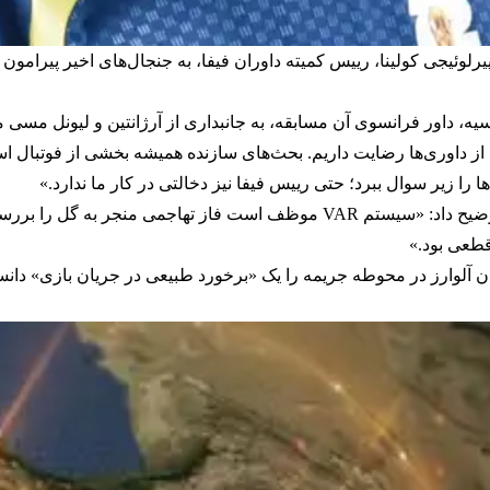
آستانه آغاز مرحله یک‌چهارم نهایی جام جهانی ۲۰۲۶، پیرلوئیجی کولینا، رییس کمیته داوران فیفا، به جن
سیه، داور فرانسوی آن مسابقه، به جانبداری از آرژانتین و لیونل مسی
ی از داوری‌ها رضایت داریم. بحث‌های سازنده همیشه بخشی از فوتبال ا
ا را زیر سوال ببرد؛ حتی رییس فیفا نیز دخالتی در کار ما ندارد.»
این داور سرشناس سابق، درباره گل مردودشده مصر توضیح داد: «سیستم VAR موظف 
قطعی بود.»
ان آلوارز در محوطه جریمه را یک «برخورد طبیعی در جریان بازی» دانس