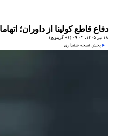
دفاع قاطع کولینا از داوران؛ اته
۱۸ تیر ۱۴۰۵، ۰۹:۰۲ (‎+۱ گرینویچ)
پخش نسخه شنیداری