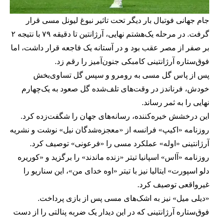
جام جهانی فوتبال بار دیگر تحت تاثیر نبوغ لیونل مسی قرار
گرفت. در مرحله یک‌هشتم نهایی، آرژانتین تا دقیقه ۷۹ با نتیجه ۲
بر صفر از مصر عقب بود و در آستانه یک فاجعه قرار داشت، اما
فوق‌ستاره آرژانتینی کامبکی جنون‌آمیز را رقم زد.
پس از پاس گل مسی به رومرو و سپس گل تساوی‌بخش
خودش، فرناندز در وقت‌های تلف‌شده گل صعود به یک‌چهارم
نهایی را به ثمر رساند.
این درخشش خیره‌کننده، رسانه‌های جهان را شگفت‌زده کرد.
روزنامه «اکیپ» فرانسه از «معجزه‌شدگان نیل» نوشت و نشریه
آرژانتینی «اوله» عملکرد مسی را «فرعونی» توصیف کرد.
روزنامه «آاس» اسپانیا تیتر «زنده ماندند» را برگزید و «کوریره
دلو اسپورت» ایتالیا نیز با تیتر «اوه خدای من»، این سناریو را
غیرواقعی توصیف کرد.
«دیلی میل» نیز به اشک‌های مسی پس از بازی پرداخت.
فوق‌ستاره آرژانتینی که در این دیدار یک ضربه پنالتی را از دست