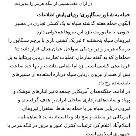
در ازای عقب‌نشینی از تنگه هرمز را نپذیرفت
حمله به شناور سنگاپوری؛ ردپای پایش اطلاعات
الگوی حمله هفته گذشته سپاه به یک کشتی تجاری در مسیر
جنوبی، با ماموریت تازه این نیروها همخوانی دارد.
نیروهای سپاه پنجشنبه ۴ تیر یک کشتی باری با پرچم سنگاپور را
در تنگه هرمز و در نزدیکی سواحل عمان
هدف قرار دادند
؛
حمله‌ای که به گفته سازمان عملیات تجارت دریایی بریتانیا به پل
فرماندهی کشتی آسیب زد اما تلفاتی نداشت و تنها چند ساعت
پس از هشدار نیروی دریایی سپاه درباره استفاده از مسیرهای
تاییدنشده رخ داد.
در ادامه، جنگنده‌های آمریکایی جمعه ۵ تیر انبارهای موشک و
پهپاد و سایت‌های راداری ساحلی ایران را
هدف گرفتند
و
نیروی دریایی سپاه نیز با حمله به نقاط استقرار نیروهای
آمریکایی در منطقه پاسخ داد و با استناد به بند ۵ تفاهم‌نامه
اسلام‌آباد اعلام کرد ترتیبات کنترل عبور و مرور در تنگه هرمز با
جمهوری اسلامی است.