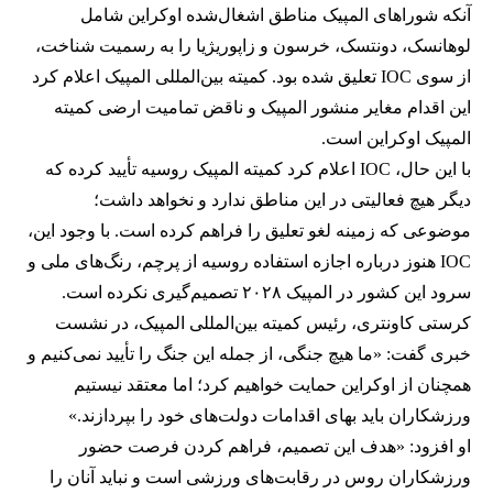
آنکه شوراهای المپیک مناطق اشغال‌شده اوکراین شامل
لوهانسک، دونتسک، خرسون و زاپوریژیا را به رسمیت شناخت،
از سوی IOC تعلیق شده بود. کمیته بین‌المللی المپیک اعلام کرد
این اقدام مغایر منشور المپیک و ناقض تمامیت ارضی کمیته
المپیک اوکراین است.
با این حال، IOC اعلام کرد کمیته المپیک روسیه تأیید کرده که
دیگر هیچ فعالیتی در این مناطق ندارد و نخواهد داشت؛
موضوعی که زمینه لغو تعلیق را فراهم کرده است. با وجود این،
IOC هنوز درباره اجازه استفاده روسیه از پرچم، رنگ‌های ملی و
سرود این کشور در المپیک ۲۰۲۸ تصمیم‌گیری نکرده است.
کرستی کاونتری، رئیس کمیته بین‌المللی المپیک، در نشست
خبری گفت: «ما هیچ جنگی، از جمله این جنگ را تأیید نمی‌کنیم و
همچنان از اوکراین حمایت خواهیم کرد؛ اما معتقد نیستیم
ورزشکاران باید بهای اقدامات دولت‌های خود را بپردازند.»
او افزود: «هدف این تصمیم، فراهم کردن فرصت حضور
ورزشکاران روس در رقابت‌های ورزشی است و نباید آنان را