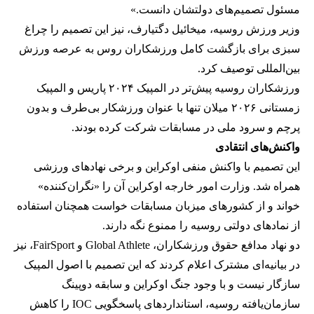
مسئول تصمیم‌های دولتشان دانست.»
وزیر ورزش روسیه، میخائیل دگتیارف، نیز این تصمیم را چراغ
سبزی برای بازگشت کامل ورزشکاران روس به عرصه ورزش
بین‌المللی توصیف کرد.
ورزشکاران روسیه پیش‌تر در المپیک ۲۰۲۴ پاریس و المپیک
زمستانی ۲۰۲۶ میلان تنها با عنوان ورزشکار بی‌طرف و بدون
پرچم و سرود ملی در مسابقات شرکت کرده بودند.
واکنش‌های انتقادی
این تصمیم با واکنش منفی اوکراین و برخی نهادهای ورزشی
همراه شد. وزارت امور خارجه اوکراین آن را «نگران‌کننده»
خواند و از کشورهای میزبان مسابقات خواست همچنان استفاده
از نمادهای دولتی روسیه را ممنوع نگه دارند.
دو نهاد مدافع حقوق ورزشکاران، Global Athlete و FairSport، نیز
در بیانیه‌ای مشترک اعلام کردند که این تصمیم با اصول المپیک
سازگار نیست و با وجود جنگ اوکراین و سابقه دوپینگ
سازمان‌یافته روسیه، استانداردهای پاسخگویی IOC را کاهش