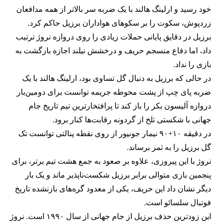
خود رسید و ارلینگ هالند با یک ضربه سر بالاتر از همه مدافعان
زردپوش، سکوت را بر سکوهای هواداران برزیل حاکم کرد.
برزیل در دقایق پایانی حملات زیادی را روی دروازه نروژ ترتیب
داد، اما دفاع منسجم حریف و درخشش نیلند اجازه بازگشت به
بازی را نداد.
در حالی که برزیل به دنبال گل تساوی بود، ارلینگ هالند با یک
ضربه پای چپ از پشت محوطه جریمه توانست برای دومین‌بار
دروازه آلیسون بکر را باز کند تا پرافتخارترین تیم تاریخ جام
جهانی با شکستی تلخ از گردونه رقابت‌ها کنار برود.
در دقیقه ۱۰+۹۰ نیمار جونیور از روی نقطه پنالتی توانست تک
گل برزیل را به ثمر برساند.
نروژ با این پیروزی، علاوه بر صعود به جمع هشت تیم برتر، برای
پنجمین بازی متوالی برابر برزیل شکست‌ناپذیر ماند و یک بار
دیگر نشان داد این حریف، یکی از معدود گره‌های بازنشده تاریخ
فوتبال سلسائو است.
این زودترین حذف برزیل از جام جهانی از سال ۱۹۹۰ است. نروژ