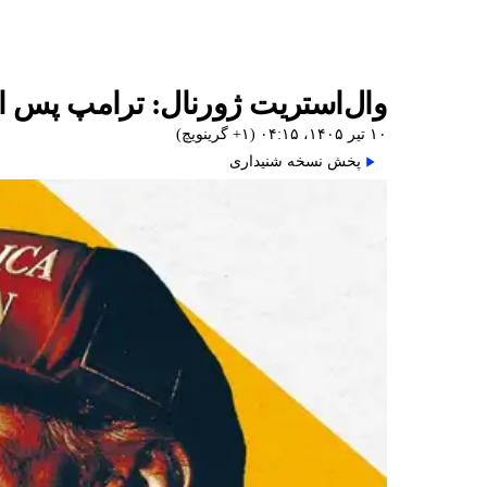
وال‌استریت ژورنال: ترامپ پس ا
۱۰ تیر ۱۴۰۵، ۰۴:۱۵ (‎+۱ گرینویچ)
پخش نسخه شنیداری