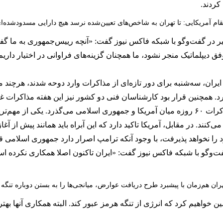
کردند.
ام آمریکایی: تا تهران به شاخص‌های تعیین‌شده نرسد هیچ دارایی مسدودشده‌ای
دی ونس، معاون رییس‌جمهوری آمریکا، سه‌شنبه ۹ تیر در گفت‌وگو با شبکه فاکس نیوز گفت: «آنچه ریی
فق دیپلماتیک منجر نشود، ما همچنان گزینه‌های فراوانی در اختیار داری
ران، سه‌شنبه برای دور تازه‌ای از مذاکرات وارد دوحه شدند، هرچند مق
کرد. همچنین قرار بود کارشناسان فنی دو کشور نیز این هفته مذاکرات 
به گفته مقام‌ها و تحلیلگران، بیش از یک هفته از آغاز مذاکرات ۶۰ روزه میان آمریکا و جمهوری اس
نند. در مقابل، آمریکا تاکید دارد که این آبراه باید همانند پیش از آغا
را نخواهد پذیرفت، با وجود آنکه ترامپ اصرار دارد جمهوری اسلامی ق
وزیر انرژی آمریکا، نیز سه‌شنبه ۹ تیر در گفت‌وگو با شبکه فاکس نیوز گفت: «ایران تاکنون 
ران هم‌زمان با پیشبرد طرح دریافت عوارض، میانجی‌ها را به بستن دوباره تنگه 
 خواهیم کرد که انرژی از تنگه هرمز عبور کند. البته همکاری آنها بهتر 