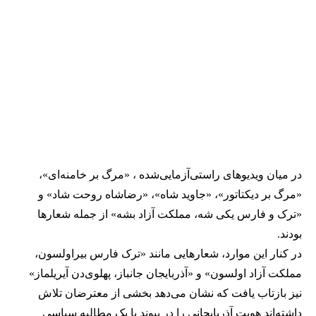
در میان ویدیوهای راستی‌آزمایی‌شده ، «مرگ بر خامنه‌ای»،
«مرگ بر دیکتاتور»، «جاوید شاه»، «رضاشاه روحت شاد» و
«ترک و فارس یکی شه، مملکت آزاد بشه» از جمله شعارها
بودند.
در کنار این موارد، شعارهایی مانند «ترک فارس بیراولسون،
مملکت آزاد اولسون» و «آذربایجان جانباز، پهلوی‌دن آیریلماز»
نیز بازتاب یافت که نشان می‌دهد بخشی از معترضان تلاش
داشته‌اند هویت آذربایجانی را در پیوند با یک مطالبه سیاسی