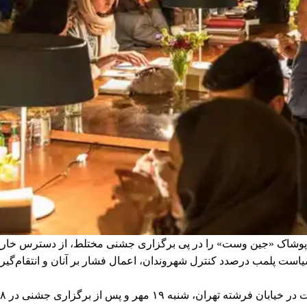
 پوشاک «جین وست» را در پی برگزاری جشنی مختلط، از دسترس خارج و 
ا سیاست پلمب درصدد کنترل شهروندان، اعمال فشار بر آنان و انتقام‌گی