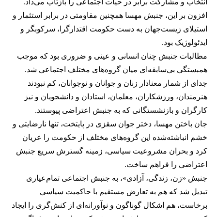
انتخاب و مشارکت برابر در حیات اجتماعی را بازتاب می‌داد.
افزون بر این، جنبش مهسا همچنین مقاومتی در برابر استثمار و
استیلای زیست‌جهان به دست حکومت اقتدارگرا، سرکوبگر و
ایدئولوژیک بود.
مطالبات جنبش چنان انسانی و عینی و ضروری بود که موجب
همبستگی بی‌سابقه‌ای میان گروه‌های مختلف اجتماعی شد.
جدای از شمار معنادار زنان و جوانان و نوجوانان، کم نبودند
هنرمندان، ورزشکاران، معلمان، استادان و دانشجویان و نیز
کارگران و بازنشستگانی که به جنبش اعتراضی پیوستند.
جان‌ باختن مهسا، دختر جوان سقزی در پایتخت، تنها نارضایتی و
خشم انباشته‌شده این گروه‌های مختلف از حکومت را عریان
کرد و بحران مشروعیت سیاسی، زمینه‌ گسترش سریع جنبش
اعتراضی را فراهم ساخت.
جنبش «زن، زندگی، ‌آزادی»، به جنبش اجتماعی تمام‌عیاری
تبدیل شد که هم به تعارض مستقیم با حاکمیت سیاسی
برخاست، هم اشکال گوناگون و نوآورانه‌ای از کنش‌گری را ایجاد