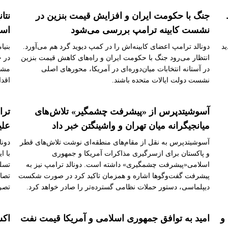
جنگ با حکومت ایران و افزایش قیمت بنزین در
نتا
نشست کابینه ترامپ بررسی می‌شود
اسل
ید
دونالد ترامپ اعضای کابینه‌اش را در کمپ دیوید گرد هم می‌آورد.
بنیا
انتظار می‌رود جنگ با حکومت ایران و راه‌های کاهش قیمت بنزین
در ج
در آستانه انتخابات میان‌دوره‌ای در آمریکا، محورهای اصلی
مشتر
نشست دولت ایالات متحده باشند.
اقدا
آسوشیتدپرس از «پیشرفت چشمگیر» تلاش‌های
ترا
میانجیگرانه میان تهران و واشینگتن خبر داد
علی
آسوشیتدپرس به نقل از مقام‌های منطقه‌ای نوشت تلاش‌های قطر
دونا
و پاکستان برای ازسرگیری مذاکرات آمریکا و جمهوری
با ا
اسلامی«پیشرفت چشمگیری» داشته است. دونالد ترامپ نیز به
تسلی
پیشرفت گفت‌وگوها اشاره و همزمان تاکید کرد در صورت شکست
تصاو
دیپلماسی، دستور حملات نظامی گسترده‌تر را صادر خواهد کرد.
تصر
و
امید به توافق جمهوری اسلامی و آمریکا قیمت نفت
اکس