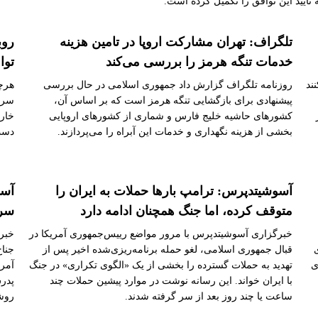
ایید این توافق را تکمیل کرده است.
تلگراف: تهران مشارکت اروپا در تامین هزینه
روب
خدمات تنگه هرمز را بررسی می‌کند
توا
ند
روزنامه تلگراف گزارش داد جمهوری اسلامی در حال بررسی
هرچن
پیشنهادی برای بازگشایی تنگه هرمز است که بر اساس آن،
سر ب
کشورهای حاشیه خلیج فارس و شماری از کشورهای اروپایی
خارج
بخشی از هزینه نگهداری و خدمات این آبراه را می‌پردازند.
دست
آسوشیتدپرس: ترامپ بارها حملات به ایران را
آسو
متوقف کرده، اما جنگ همچنان ادامه دارد
سرن
خبرگزاری آسوشیتدپرس با مرور مواضع رییس‌جمهوری آمریکا در
خبر
قبال جمهوری اسلامی، لغو حمله برنامه‌ریزی‌شده اخیر پس از
جناح
ی
تهدید به حملات گسترده را بخشی از یک «الگوی تکراری» در جنگ
آمری
با ایران خواند. این رسانه نوشت در موارد پیشین حملات چند
پدر
ساعت یا چند روز بعد از سر گرفته شدند.
روش