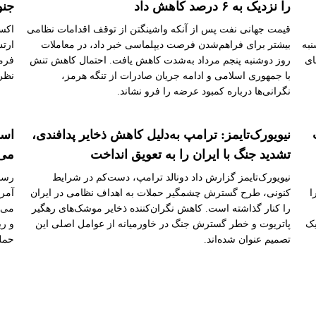
را نزدیک به ۶ درصد کاهش داد
جنو
قیمت جهانی نفت پس از آنکه واشینگتن از توقف اقدامات نظامی
اکسی
نبه
بیشتر برای فراهم‌شدن فرصت دیپلماسی خبر داد، در معاملات
ارتش
ای
روز دوشنبه پنجم مرداد به‌شدت کاهش یافت. احتمال کاهش تنش
فرما
با جمهوری اسلامی و ادامه جریان صادرات از تنگه هرمز،
نظر 
نگرانی‌ها درباره کمبود عرضه را فرو نشاند.
نیویورک‌تایمز: ترامپ به‌دلیل کاهش ذخایر پدافندی،
اسر
تشدید جنگ با ایران را به تعویق انداخت
می‌
نیویورک‌تایمز گزارش داد دونالد ترامپ، دست‌کم در شرایط
رسان
ا
کنونی، طرح گسترش چشمگیر حملات به اهداف نظامی در ایران
آمری
را کنار گذاشته است. کاهش نگران‌کننده ذخایر موشک‌های رهگیر
می‌د
یک
پاتریوت و خطر گسترش جنگ در خاورمیانه از عوامل اصلی این
و ری
تصمیم عنوان شده‌اند.
حمله