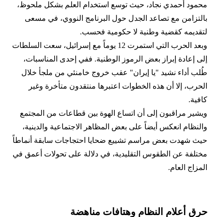
محمود أحمدي‌ نجاد، حيث توسع استخدام العلم بشكل ملحوظ،
بالتزامن مع تصاعد الجدل حول البرنامج النووي، في مسعى
لتقديمه كقضية وطنية لا حكومية فحسب.
وبعد الحرب التي استمرت 12 يوماً مع إسرائيل، سعت السلطات
إلى إعادة إبراز بعض الرموز الوطنية. ففي إحدى المناسبات،
طُلب أداء نشيد "يا إيران" عقب خروج خامنئي من ملجأ خلال
الحرب، إلا أن هذه الخطوات اعتبرها منتقدون متأخرة وغير
كافية.
ويشير مراقبون إلى أن اتساع الهوة بين قطاعات من المجتمع
والنظام انعكس أيضاً على بعض المظاهر الاجتماعية والدينية،
حيث شهدت بعض مراسم تشييع ضحايا احتجاجات سابقة أنماطاً
مختلفة عن الطقوس التقليدية، في دلالة على تحولات أعمق في
المزاج العام.
حرق أعلام النظام وهتافات مناهضة