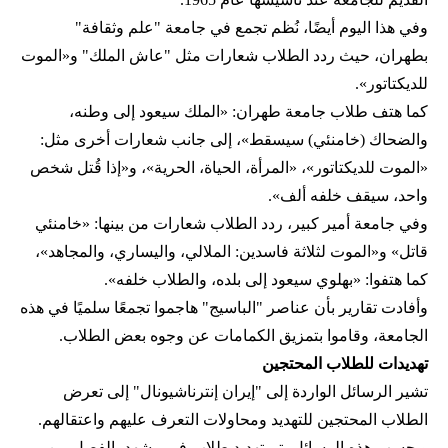
وفي هذا اليوم أيضًا، نُظم تجمع في جامعة "علم وثقافة"
بطهران، حيث ردد الطلاب شعارات مثل "عاش الملك" و«الموت
للديكتاتور».
كما هتف طلاب جامعة طهران: «الملك سيعود إلى وطنه،
والضحاك (خامنئي) سيسقط»، إلى جانب شعارات أخرى مثل:
«الموت للديكتاتور»، «المرأة، الحياة، الحرية»، و«إذا قُتل شخص
واحد، سيقف خلفه ألف».
وفي جامعة أمير كبير، ردد الطلاب شعارات من بينها: «خامنئي
قاتل» و«الموت لثلاثة فاسدين: الملالي، واليساري، والمجاهد»،
كما هتفوا: «بهلوي سيعود إلى بلده، والطلاب خلفه».
وأفادت تقارير بأن عناصر "الباسيج" هاجموا تجمعًا سلميًا في هذه
الجامعة، وقاموا بتمزيق الكمامات عن وجوه بعض الطلاب.
تهديدات للطلاب المحتجين
تشير الرسائل الواردة إلى "إيران إنترناشيونال" إلى تعرض
الطلاب المحتجين للتهديد ومحاولات التعرف عليهم واعتقالهم.
وبحسب هذه الرسائل، تم تهديد طلاب في مشهد بالفصل من