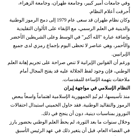
وفي جامعات أمير كبير، وجامعة طهران، وجامعة الزهراء،
أُحرقت أعلام النظام.
وكان نظام طهران قد سعى عام 1979 إلى دمج الرموز الوطنية
والدينية في العلم الرسمي، مع الإبقاء على الألوان التقليدية
وإضافة عبارة "الله أكبر" في الوسط وعلى الشريطين الأخضر
والأحمر، وهي عناصر لا تحظى اليوم بإجماع رمزي لدى جميع
الإيرانيين.
ورغم أن القوانين الإيرانية لا تنص صراحة على تجريم إهانة العلم
الوطني، فإن وجود لفظ الجلالة عليه قد يفتح المجال أمام
ملاحقات بتهمة الإساءة للمقدسات.
النظام الإسلامي في مواجهة إيران
منذ تأسيسها، لم تُبدِ الجمهورية الإسلامية اهتماماً واسعاً ببعض
الرموز والتقاليد الوطنية. فقد حاول الخميني استبدال احتفالات
النوروز بمناسبات دينية، دون أن ينجح في ذلك.
وخلال سنوات ما بعد الثورة، لم يحظَ العلم الوطني بحضور بارز
في الفضاء العام، قبل أن يتغير ذلك في عهد الرئيس الأسبق