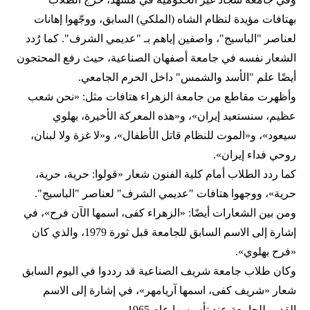
بهتافات مؤيدة لنظام الشاه (الملكي) السابق، ووجّهوا إهانات
لعناصر "الباسيج"، واصفين إياهم بـ "عديمي الشرف". كما رُدد
الشعار نفسه في جامعة أصفهان الصناعية، حيث رفع المحتجون
أيضًا علم "الأسد والشمس" داخل الحرم الجامعي.
وأظهرت مقاطع من جامعة الزهراء هتافات مثل: «نحن شعب
عظيم، سنستعيد إيران»، و«هذه المعركة الأخيرة، بهلوي
سيعود»، و«الموت للنظام قاتل الأطفال»، و«لا غزة ولا لبنان،
روحي فداء إيران».
كما ردد الطلاب أمام كلية الفنون شعار «قولوا: حرية، حرية،
حرية»، ووجهوا هتافات "عديمي الشرف" لعناصر "الباسيج".
ومن بين الشعارات أيضًا: «الزهراء كفى، اسمها الآن فرح»، في
إشارة إلى الاسم السابق للجامعة قبل ثورة 1979، والذي كان
«فرح بهلوي».
وكان طلاب جامعة شريف الصناعية قد رددوا في اليوم السابق
شعار «شريف كفى، اسمها آريامهر»، في إشارة إلى الاسم
القديم للجامعة عند تأسيسها عام 1965.