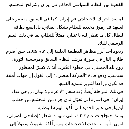
الفجوة بين النظام السياسي الحاكم في إيران وشرائح المجتمع.
لم يعد الحراك الاحتجاجي في إيران، كما في السابق، يقتصر على
استهداف رموز محددة للنظام بشكل انتقائي، بل اتسع نطاقه
ليطال كل ما يُنظر إليه باعتباره ممثلاً للنظام، بما في ذلك العلم
الرسمي للبلاد.
ويعود أحد أبرز مظاهر القطيعة العلنية إلى عام 2009، حين أضرم
طلاب النار في صورة مرشد النظام السابق ومؤسسة الثورة،
روح‌الله الخميني، في خطوة اعتُبرت آنذاك كسرًا لمحظور
سياسي، ودفع قادة "الحركة الخضراء" إلى القول إن جهات أمنية
قد تكون وراءها لتبرير تشديد القمع.
في تلك المرحلة أيضاً، رُدد شعار "لا غزة ولا لبنان، روحي فداء
إيران"، في إشارة إلى تحوّل لدى جزء من المجتمع من خطاب
أيديولوجي عابر للحدود إلى تأكيد الهوية الوطنية.
ومنذ احتجاجات عام 2017، التي شهدت شعار "إصلاحي، أصولي،
انتهى الأمر"، اتخذت الاحتجاجات مساراً أكثر شمولاً، وصولاً إلى