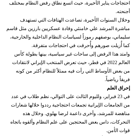
احتجاجات يناير الأخيرة، حيث اتسع نطاق رفض النظام بمختلف
أجنحته.
وخلال السنوات الأخيرة، تصاعدت الهتافات التي تستهدف
مباشرة المرشد علي خامنئي وقادة عسكريين بارزين مثل قاسم
سليماني، بوصفهم رموزاً لسياسات النظام الداخلية والخارجية،
كما أُزيلت صورهم وأُحرقت في احتجاجات متفرقة.
وامتد هذا الرفض إلى ساحات غير سياسية، بينها بطولة كأس
العالم 2022 في قطر، حيث تعرض المنتخب الإيراني لانتقادات
من بعض الأوساط التي رأت فيه ممثلاً للنظام أكثر من كونه
فريقاً رياضياً.
إحراق العلم
في 23 فبراير، ولليوم الثالث على التوالي، نظم طلاب في عدد
من الجامعات الإيرانية تجمعات احتجاجية رددوا خلالها شعارات
مناهضة للمرشد، وأخرى داعمة لرضا بهلوي. وخلال هذه
التحركات، داس بعض المحتجين على علم النظام وألقوه باتجاه
قوات الأمن.