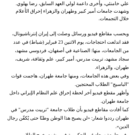
علي خامنئي، وأخرى داعمة لولي العهد السابق، رضا بهلوي.
وشهدت جامعات أمير كبير وطهران والزهراء إحراق الأعلام
خلال التجمعات.
وبحسب مقاطع فيديو ورسائل وصلت إلى إيران إنترناشيونال،
فقد اندلعت احتجاجات، يوم الاثنين 23 فبراير (شباط) في عدد
من الجامعات، منها: الصناعية في أصفهان، فردوسي مشهد،
سجاد مشهد، تربيت مدرس، أمير كبير، علم وثقافة، شريف،
طهران، والزهراء.
وفي بعض هذه الجامعات، ومنها جامعة طهران، هاجمت قوات
"الباسيج" الطلاب المحتجين.
وأظهر مقطع فيديو آخر لحظة إحراق علم النظام الإيراني داخل
جامعة طهران.
كما أفادت مقاطع فيديو بأن طلاب جامعة "تربيت مدرس" في
طهران رددوا شعار: «لن يصبح هذا الوطن وطنًا حتى يُكفّن رجال
الدين».
وفي جامعة سجاد غير الحكومية في مشهد، خرج الطلاب