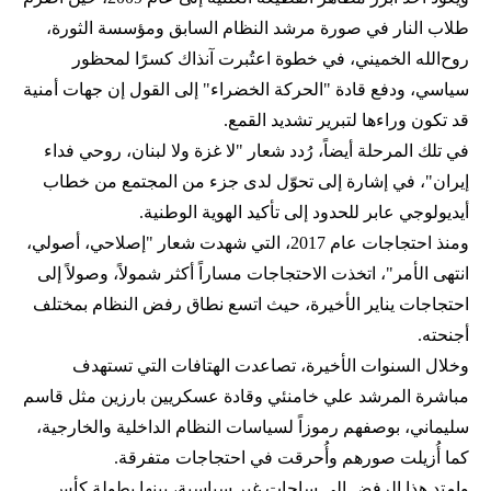
طلاب النار في صورة مرشد النظام السابق ومؤسسة الثورة،
روح‌الله الخميني، في خطوة اعتُبرت آنذاك كسرًا لمحظور
سياسي، ودفع قادة "الحركة الخضراء" إلى القول إن جهات أمنية
قد تكون وراءها لتبرير تشديد القمع.
في تلك المرحلة أيضاً، رُدد شعار "لا غزة ولا لبنان، روحي فداء
إيران"، في إشارة إلى تحوّل لدى جزء من المجتمع من خطاب
أيديولوجي عابر للحدود إلى تأكيد الهوية الوطنية.
ومنذ احتجاجات عام 2017، التي شهدت شعار "إصلاحي، أصولي،
انتهى الأمر"، اتخذت الاحتجاجات مساراً أكثر شمولاً، وصولاً إلى
احتجاجات يناير الأخيرة، حيث اتسع نطاق رفض النظام بمختلف
أجنحته.
وخلال السنوات الأخيرة، تصاعدت الهتافات التي تستهدف
مباشرة المرشد علي خامنئي وقادة عسكريين بارزين مثل قاسم
سليماني، بوصفهم رموزاً لسياسات النظام الداخلية والخارجية،
كما أُزيلت صورهم وأُحرقت في احتجاجات متفرقة.
وامتد هذا الرفض إلى ساحات غير سياسية، بينها بطولة كأس