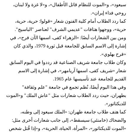
سيعود»، و«الموت للنظام قاتل الأطفال»، و«لا غزة ولا لبنان،
روحي فداء إيران».
كما ردد الطلاب أمام كلية الفنون شعار «قولوا: حرية، حرية،
حرية»، ووجهوا هتافات "عديمي الشرف" لعناصر "الباسيج".
ومن بين الشعارات أيضًا: «الزهراء كفى، اسمها الآن فرح»، في
إشارة إلى الاسم السابق للجامعة قبل ثورة 1979، والذي كان
«فرح بهلوي».
وكان طلاب جامعة شريف الصناعية قد رددوا في اليوم السابق
شعار «شريف كفى، اسمها آريامهر»، في إشارة إلى الاسم
القديم للجامعة عند تأسيسها عام 1965.
وفي هذا اليوم أيضًا، نُظم تجمع في جامعة "علم وثقافة"
بطهران، حيث ردد الطلاب شعارات مثل "عاش الملك" و«الموت
للديكتاتور».
كما هتف طلاب جامعة طهران: «الملك سيعود إلى وطنه،
والضحاك (خامنئي) سيسقط»، إلى جانب شعارات أخرى مثل:
«الموت للديكتاتور»، «المرأة، الحياة، الحرية»، و«إذا قُتل شخص