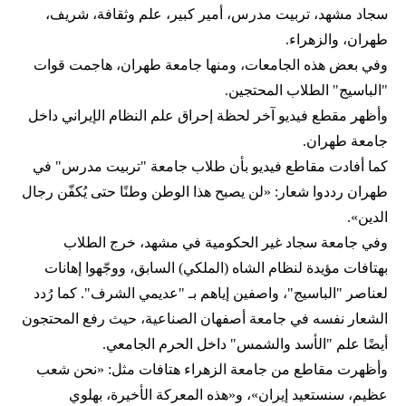
سجاد مشهد، تربيت مدرس، أمير كبير، علم وثقافة، شريف،
طهران، والزهراء.
وفي بعض هذه الجامعات، ومنها جامعة طهران، هاجمت قوات
"الباسيج" الطلاب المحتجين.
وأظهر مقطع فيديو آخر لحظة إحراق علم النظام الإيراني داخل
جامعة طهران.
كما أفادت مقاطع فيديو بأن طلاب جامعة "تربيت مدرس" في
طهران رددوا شعار: «لن يصبح هذا الوطن وطنًا حتى يُكفّن رجال
الدين».
وفي جامعة سجاد غير الحكومية في مشهد، خرج الطلاب
بهتافات مؤيدة لنظام الشاه (الملكي) السابق، ووجّهوا إهانات
لعناصر "الباسيج"، واصفين إياهم بـ "عديمي الشرف". كما رُدد
الشعار نفسه في جامعة أصفهان الصناعية، حيث رفع المحتجون
أيضًا علم "الأسد والشمس" داخل الحرم الجامعي.
وأظهرت مقاطع من جامعة الزهراء هتافات مثل: «نحن شعب
عظيم، سنستعيد إيران»، و«هذه المعركة الأخيرة، بهلوي