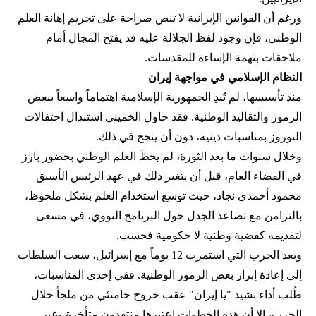
ورغم أن القوانين الإيرانية لا تنص صراحة على تجريم إهانة العلم
الوطني، فإن وجود لفظ الجلالة عليه قد يفتح المجال أمام
ملاحقات بتهمة الإساءة للمقدسات.
النظام الإسلامي في مواجهة إيران
منذ تأسيسها، لم تُبدِ الجمهورية الإسلامية اهتماماً واسعاً ببعض
الرموز والتقاليد الوطنية. فقد حاول الخميني استبدال احتفالات
النوروز بمناسبات دينية، دون أن ينجح في ذلك.
وخلال سنوات ما بعد الثورة، لم يحظَ العلم الوطني بحضور بارز
في الفضاء العام، قبل أن يتغير ذلك في عهد الرئيس الأسبق
محمود أحمدي‌ نجاد، حيث توسع استخدام العلم بشكل ملحوظ،
بالتزامن مع تصاعد الجدل حول البرنامج النووي، في مسعى
لتقديمه كقضية وطنية لا حكومية فحسب.
وبعد الحرب التي استمرت 12 يوماً مع إسرائيل، سعت السلطات
إلى إعادة إبراز بعض الرموز الوطنية. ففي إحدى المناسبات،
طُلب أداء نشيد "يا إيران" عقب خروج خامنئي من ملجأ خلال
الحرب، إلا أن هذه الخطوات اعتبرها منتقدون متأخرة وغير