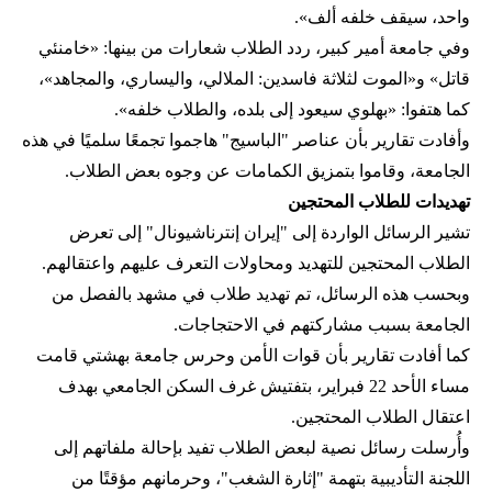
واحد، سيقف خلفه ألف».
وفي جامعة أمير كبير، ردد الطلاب شعارات من بينها: «خامنئي
قاتل» و«الموت لثلاثة فاسدين: الملالي، واليساري، والمجاهد»،
كما هتفوا: «بهلوي سيعود إلى بلده، والطلاب خلفه».
وأفادت تقارير بأن عناصر "الباسيج" هاجموا تجمعًا سلميًا في هذه
الجامعة، وقاموا بتمزيق الكمامات عن وجوه بعض الطلاب.
تهديدات للطلاب المحتجين
تشير الرسائل الواردة إلى "إيران إنترناشيونال" إلى تعرض
الطلاب المحتجين للتهديد ومحاولات التعرف عليهم واعتقالهم.
وبحسب هذه الرسائل، تم تهديد طلاب في مشهد بالفصل من
الجامعة بسبب مشاركتهم في الاحتجاجات.
كما أفادت تقارير بأن قوات الأمن وحرس جامعة بهشتي قامت
مساء الأحد 22 فبراير، بتفتيش غرف السكن الجامعي بهدف
اعتقال الطلاب المحتجين.
وأُرسلت رسائل نصية لبعض الطلاب تفيد بإحالة ملفاتهم إلى
اللجنة التأديبية بتهمة "إثارة الشغب"، وحرمانهم مؤقتًا من