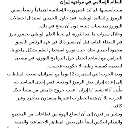
النظام الإسلامي في مواجهة إيران
منذ تأسيسها، لم تُبدِ الجمهورية الإسلامية اهتماماً واسعاً ببعض
الرموز والتقاليد الوطنية. فقد حاول الخميني استبدال احتفالات
النوروز بمناسبات دينية، دون أن ينجح في ذلك.
وخلال سنوات ما بعد الثورة، لم يحظَ العلم الوطني بحضور بارز
في الفضاء العام، قبل أن يتغير ذلك في عهد الرئيس الأسبق
محمود أحمدي‌ نجاد، حيث توسع استخدام العلم بشكل ملحوظ،
بالتزامن مع تصاعد الجدل حول البرنامج النووي، في مسعى
لتقديمه كقضية وطنية لا حكومية فحسب.
وبعد الحرب التي استمرت 12 يوماً مع إسرائيل، سعت السلطات
إلى إعادة إبراز بعض الرموز الوطنية. ففي إحدى المناسبات،
طُلب أداء نشيد "يا إيران" عقب خروج خامنئي من ملجأ خلال
الحرب، إلا أن هذه الخطوات اعتبرها منتقدون متأخرة وغير
كافية.
ويشير مراقبون إلى أن اتساع الهوة بين قطاعات من المجتمع
والنظام انعكس أيضاً على بعض المظاهر الاجتماعية والدينية،