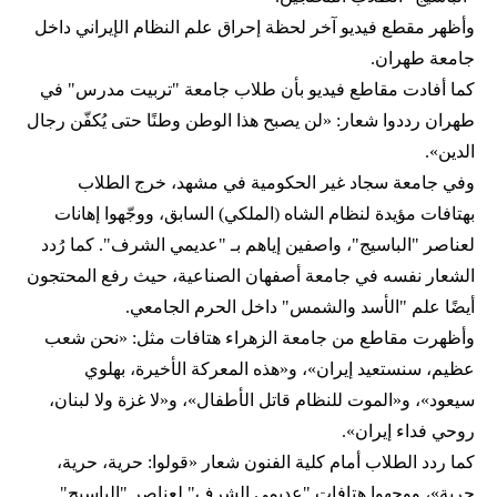
وأظهر مقطع فيديو آخر لحظة إحراق علم النظام الإيراني داخل
جامعة طهران.
كما أفادت مقاطع فيديو بأن طلاب جامعة "تربيت مدرس" في
طهران رددوا شعار: «لن يصبح هذا الوطن وطنًا حتى يُكفّن رجال
الدين».
وفي جامعة سجاد غير الحكومية في مشهد، خرج الطلاب
بهتافات مؤيدة لنظام الشاه (الملكي) السابق، ووجّهوا إهانات
لعناصر "الباسيج"، واصفين إياهم بـ "عديمي الشرف". كما رُدد
الشعار نفسه في جامعة أصفهان الصناعية، حيث رفع المحتجون
أيضًا علم "الأسد والشمس" داخل الحرم الجامعي.
وأظهرت مقاطع من جامعة الزهراء هتافات مثل: «نحن شعب
عظيم، سنستعيد إيران»، و«هذه المعركة الأخيرة، بهلوي
سيعود»، و«الموت للنظام قاتل الأطفال»، و«لا غزة ولا لبنان،
روحي فداء إيران».
كما ردد الطلاب أمام كلية الفنون شعار «قولوا: حرية، حرية،
حرية»، ووجهوا هتافات "عديمي الشرف" لعناصر "الباسيج".