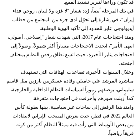
قد تكون وراءها لتبرير تشديد القمع.
في تلك المرحلة أيضاً، رُدد شعار "لا غزة ولا لبنان، روحي فداء
إيران"، في إشارة إلى تحوّل لدى جزء من المجتمع من خطاب
أيديولوجي عابر للحدود إلى تأكيد الهوية الوطنية.
ومنذ احتجاجات عام 2017، التي شهدت شعار "إصلاحي، أصولي،
انتهى الأمر"، اتخذت الاحتجاجات مساراً أكثر شمولاً، وصولاً إلى
احتجاجات يناير الأخيرة، حيث اتسع نطاق رفض النظام بمختلف
أجنحته.
وخلال السنوات الأخيرة، تصاعدت الهتافات التي تستهدف
مباشرة المرشد علي خامنئي وقادة عسكريين بارزين مثل قاسم
سليماني، بوصفهم رموزاً لسياسات النظام الداخلية والخارجية،
كما أُزيلت صورهم وأُحرقت في احتجاجات متفرقة.
وامتد هذا الرفض إلى ساحات غير سياسية، بينها بطولة كأس
العالم 2022 في قطر، حيث تعرض المنتخب الإيراني لانتقادات
من بعض الأوساط التي رأت فيه ممثلاً للنظام أكثر من كونه
فريقاً رياضياً.