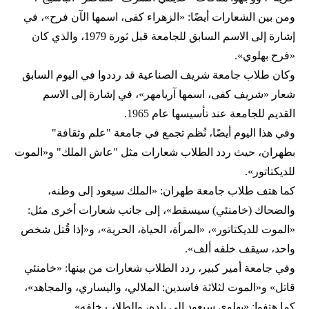
ومن بين الشعارات أيضًا: «الزهراء كفى، اسمها الآن فرح»، في
إشارة إلى الاسم السابق للجامعة قبل ثورة 1979، والذي كان
«فرح بهلوي».
وكان طلاب جامعة شريف الصناعية قد رددوا في اليوم السابق
شعار «شريف كفى، اسمها آريامهر»، في إشارة إلى الاسم
القديم للجامعة عند تأسيسها عام 1965.
وفي هذا اليوم أيضًا، نُظم تجمع في جامعة "علم وثقافة"
بطهران، حيث ردد الطلاب شعارات مثل "عاش الملك" و«الموت
للديكتاتور».
كما هتف طلاب جامعة طهران: «الملك سيعود إلى وطنه،
والضحاك (خامنئي) سيسقط»، إلى جانب شعارات أخرى مثل:
«الموت للديكتاتور»، «المرأة، الحياة، الحرية»، و«إذا قُتل شخص
واحد، سيقف خلفه ألف».
وفي جامعة أمير كبير، ردد الطلاب شعارات من بينها: «خامنئي
قاتل» و«الموت لثلاثة فاسدين: الملالي، واليساري، والمجاهد»،
كما هتفوا: «بهلوي سيعود إلى بلده، والطلاب خلفه».