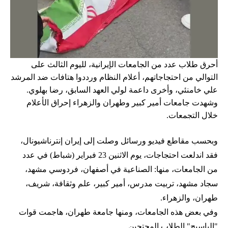
أحرق طلاب عدد من الجامعات الإيرانية، لليوم الثالث على
التوالي من احتجاجاتهم، أعلام النظام ورددوا هتافات ضد المرشد
علي خامنئي، وأخرى داعمة لولي العهد السابق، رضا بهلوي.
وشهدت جامعات أمير كبير وطهران والزهراء إحراق الأعلام
خلال التجمعات.
وبحسب مقاطع فيديو ورسائل وصلت إلى إيران إنترناشيونال،
فقد اندلعت احتجاجات، يوم الاثنين 23 فبراير (شباط) في عدد
من الجامعات، منها: الصناعية في أصفهان، فردوسي مشهد،
سجاد مشهد، تربيت مدرس، أمير كبير، علم وثقافة، شريف،
طهران، والزهراء.
وفي بعض هذه الجامعات، ومنها جامعة طهران، هاجمت قوات
"الباسيج" الطلاب المحتجين.