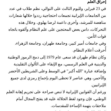
إحراق العلم
في 23 فبراير، ولليوم الثالث على التوالي، نظم طلاب في عدد
من الجامعات الإيرانية تجمعات احتجاجية رددوا خلالها شعارات
مناهضة للمرشد، وأخرى داعمة لرضا بهلوي. وخلال هذه
التحركات، داس بعض المحتجين على علم النظام وألقوه باتجاه
قوات الأمن.
وفي جامعات أمير كبير، وجامعة طهران، وجامعة الزهراء،
أُحرقت أعلام النظام.
وكان نظام طهران قد سعى عام 1979 إلى دمج الرموز الوطنية
والدينية في العلم الرسمي، مع الإبقاء على الألوان التقليدية
وإضافة عبارة "الله أكبر" في الوسط وعلى الشريطين الأخضر
والأحمر، وهي عناصر لا تحظى اليوم بإجماع رمزي لدى جميع
الإيرانيين.
ورغم أن القوانين الإيرانية لا تنص صراحة على تجريم إهانة العلم
الوطني، فإن وجود لفظ الجلالة عليه قد يفتح المجال أمام
ملاحقات بتهمة الإساءة للمقدسات.