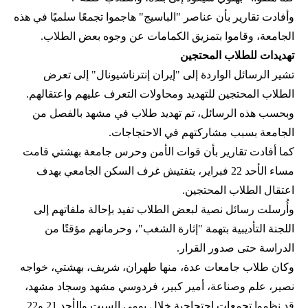
وأفادت تقارير بأن عناصر "الباسيج" هاجموا تجمعًا سلميًا في هذه
الجامعة، وقاموا بتمزيق الكمامات عن وجوه بعض الطلاب.
تهديدات للطلاب المحتجين
تشير الرسائل الواردة إلى "إيران إنترناشيونال" إلى تعرض
الطلاب المحتجين للتهديد ومحاولات التعرف عليهم واعتقالهم.
وبحسب هذه الرسائل، تم تهديد طلاب في مشهد بالفصل من
الجامعة بسبب مشاركتهم في الاحتجاجات.
كما أفادت تقارير بأن قوات الأمن وحرس جامعة بهشتي قامت
مساء الأحد 22 فبراير، بتفتيش غرف السكن الجامعي بهدف
اعتقال الطلاب المحتجين.
وأُرسلت رسائل نصية لبعض الطلاب تفيد بإحالة ملفاتهم إلى
اللجنة التأديبية بتهمة "إثارة الشغب"، وحرمانهم مؤقتًا من
الدراسة حتى صدور القرار.
وكان طلاب جامعات عدة، منها طهران، شريف، بهشتي، خواجه
نصير، علم وصناعة، أمير كبير، فردوسي مشهد وسجاد مشهد،
قد نظموا تجمعات احتجاجية خلال يومي السبت والأحد 21 و22