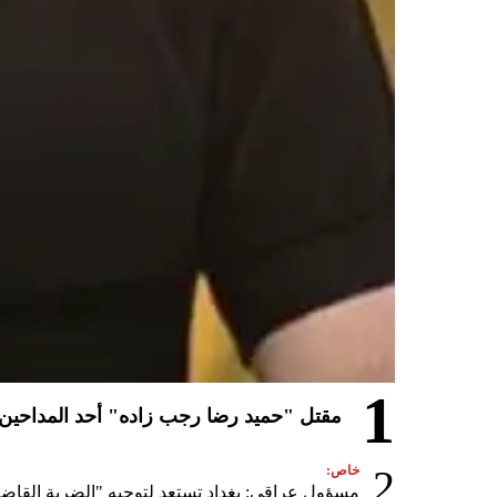
1
مقتل "حميد رضا رجب زاده" أحد المداحين ال
2
خاص:
مسؤول عراقي: بغداد تستعد لتوجيه "الضربة القاضي