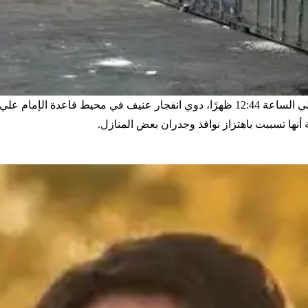
وفقا لتقرير موقع "حال وش"، سُمِع اليوم الأحد عند حوالي الساعة 12:44 ظهرًا، دوي انفجار 
أنها تسببت باهتزاز نوافذ وجدران بعض المنازل.