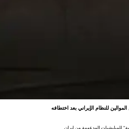
موالين للنظام الإيراني بعد اختطافه
ة" للميليشيات المدعومة من إيران