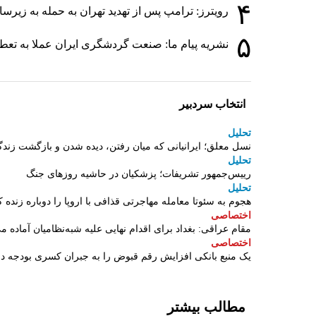
۴
رویترز: ترامپ پس از تهدید تهران به حمله به زی
۵
نشریه پیام ما: صنعت گردشگری ایران عملا به تع
انتخاب سردبیر
تحلیل
نسل معلق؛ ایرانیانی که میان رفتن، دیده شدن و بازگشت زندگ
تحلیل
رییس‌جمهور تشریفات؛ پزشکیان در حاشیه روزهای جنگ
تحلیل
هجوم به سئوتا معامله مهاجرتی قذافی با اروپا را دوباره زنده ک
اختصاصی
مقام عراقی: بغداد برای اقدام نهایی علیه شبه‌نظامیان آماده م
اختصاصی
یک منبع بانکی افزایش رقم قبوض را به جبران کسری بودجه 
مطالب بیشتر