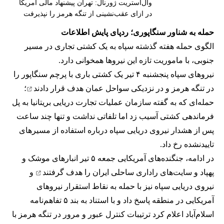
وال‌استریت ژورنال: تهران پیشنهاد مالی آمریکا
در ازای عقب‌نشینی از تنگه هرمز را نپذیرفت
حمله به شناور سنگاپوری؛ ردپای پایش اطلاعات
الگوی حمله هفته گذشته سپاه به یک کشتی تجاری در مسیر
جنوبی، با ماموریت تازه این نیروها همخوانی دارد.
نیروهای سپاه پنجشنبه ۴ تیر یک کشتی باری با پرچم سنگاپور را
در تنگه هرمز و در نزدیکی سواحل عمان
هدف قرار دادند
؛
حمله‌ای که به گفته سازمان عملیات تجارت دریایی بریتانیا به پل
فرماندهی کشتی آسیب زد اما تلفاتی نداشت و تنها چند ساعت
پس از هشدار نیروی دریایی سپاه درباره استفاده از مسیرهای
تاییدنشده رخ داد.
در ادامه، جنگنده‌های آمریکایی جمعه ۵ تیر انبارهای موشک و
پهپاد و سایت‌های راداری ساحلی ایران را
هدف گرفتند
و
نیروی دریایی سپاه نیز با حمله به نقاط استقرار نیروهای
آمریکایی در منطقه پاسخ داد و با استناد به بند ۵ تفاهم‌نامه
اسلام‌آباد اعلام کرد ترتیبات کنترل عبور و مرور در تنگه هرمز با