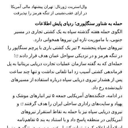
وال‌استریت ژورنال: تهران پیشنهاد مالی آمریکا
در ازای عقب‌نشینی از تنگه هرمز را نپذیرفت
حمله به شناور سنگاپوری؛ ردپای پایش اطلاعات
الگوی حمله هفته گذشته سپاه به یک کشتی تجاری در مسیر
جنوبی، با ماموریت تازه این نیروها همخوانی دارد.
نیروهای سپاه پنجشنبه ۴ تیر یک کشتی باری با پرچم سنگاپور را
در تنگه هرمز و در نزدیکی سواحل عمان
هدف قرار دادند
؛
حمله‌ای که به گفته سازمان عملیات تجارت دریایی بریتانیا به پل
فرماندهی کشتی آسیب زد اما تلفاتی نداشت و تنها چند ساعت
پس از هشدار نیروی دریایی سپاه درباره استفاده از مسیرهای
تاییدنشده رخ داد.
در ادامه، جنگنده‌های آمریکایی جمعه ۵ تیر انبارهای موشک و
پهپاد و سایت‌های راداری ساحلی ایران را
هدف گرفتند
و
نیروی دریایی سپاه نیز با حمله به نقاط استقرار نیروهای
آمریکایی در منطقه پاسخ داد و با استناد به بند ۵ تفاهم‌نامه
اسلام‌آباد اعلام کرد ترتیبات کنترل عبور و مرور در تنگه هرمز با