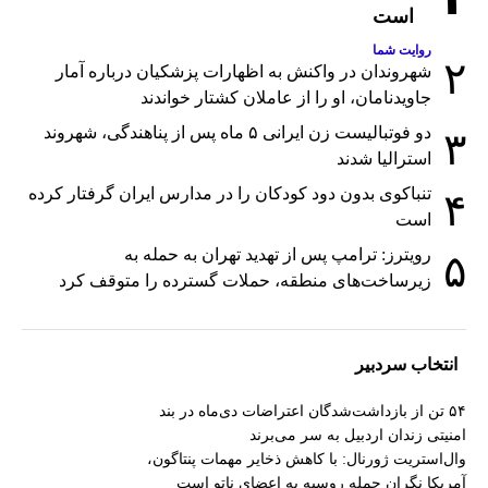
است
روایت شما
۲
شهروندان در واکنش به اظهارات پزشکیان درباره آمار
جاویدنامان، او را از عاملان کشتار خواندند
دو فوتبالیست زن ایرانی ۵ ماه پس از پناهندگی، شهروند
۳
استرالیا شدند
تنباکوی بدون دود کودکان را در مدارس ایران گرفتار کرده
۴
است
رویترز: ترامپ پس از تهدید تهران به حمله به
۵
زیرساخت‌های منطقه، حملات گسترده را متوقف کرد
انتخاب سردبیر
۵۴ تن از بازداشت‌شدگان اعتراضات دی‌ماه در بند
امنیتی زندان اردبیل به سر می‌برند
وال‌استریت ژورنال: با کاهش ذخایر مهمات پنتاگون،
آمریکا نگران حمله روسیه به اعضای ناتو‌ است