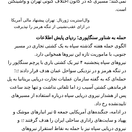
نمی‌کنند؛ مسیری که در کانون اختلاف کنونی تهران و واشینگتن
است.
وال‌استریت ژورنال: تهران پیشنهاد مالی آمریکا
در ازای عقب‌نشینی از تنگه هرمز را نپذیرفت
حمله به شناور سنگاپوری؛ ردپای پایش اطلاعات
الگوی حمله هفته گذشته سپاه به یک کشتی تجاری در مسیر
جنوبی، با ماموریت تازه این نیروها همخوانی دارد.
نیروهای سپاه پنجشنبه ۴ تیر یک کشتی باری با پرچم سنگاپور را
در تنگه هرمز و در نزدیکی سواحل عمان
هدف قرار دادند
؛
حمله‌ای که به گفته سازمان عملیات تجارت دریایی بریتانیا به پل
فرماندهی کشتی آسیب زد اما تلفاتی نداشت و تنها چند ساعت
پس از هشدار نیروی دریایی سپاه درباره استفاده از مسیرهای
تاییدنشده رخ داد.
در ادامه، جنگنده‌های آمریکایی جمعه ۵ تیر انبارهای موشک و
پهپاد و سایت‌های راداری ساحلی ایران را
هدف گرفتند
و
نیروی دریایی سپاه نیز با حمله به نقاط استقرار نیروهای