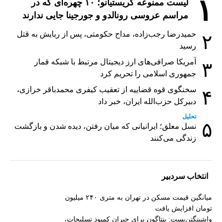
۱
لیست ممنوعه کریستیانو؛ ۱۰ چهره‌ای که در
مراسم عروسی رونالدو و جورجینا جایی ندارند
حمیدرضا رجب‌زاده، مداح حکومتی، پس از ربایش به قتل
۲
رسید
آمریکا صرافی‌های ارز دیجیتال مرتبط با شبکه قمار
۳
جمهوری اسلامی را تحریم کرد
سخنگوی قوه قضاییه از تعقیب کیفری محمدباقر خرازی،
۴
دبیر‌کل حزب‌الله ایران، خبر داد
تحلیل
۵
نسل معلق؛ ایرانیانی که میان رفتن، دیده شدن و بازگشت
زندگی می‌کنند
انتخاب سردبیر
میانگین قیمت مسکن در تهران به متری ۲۴۰ میلیون
تومان افزایش یافت
واشینگتن‌پست: پنتاگون برای جبران کمبود تسلیحات،