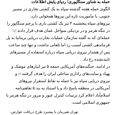
حمله به شناور سنگاپوری؛ ردپای پایش اطلاعات
الگوی حمله هفته گذشته سپاه به یک کشتی تجاری در مسیر
جنوبی، با ماموریت تازه این نیروها همخوانی دارد.
نیروهای سپاه پنجشنبه ۴ تیر یک کشتی باری با پرچم سنگاپور را
در تنگه هرمز و در نزدیکی سواحل عمان
هدف قرار دادند
؛
حمله‌ای که به گفته سازمان عملیات تجارت دریایی بریتانیا به پل
فرماندهی کشتی آسیب زد اما تلفاتی نداشت و تنها چند ساعت
پس از هشدار نیروی دریایی سپاه درباره استفاده از مسیرهای
تاییدنشده رخ داد.
در ادامه، جنگنده‌های آمریکایی جمعه ۵ تیر انبارهای موشک و
پهپاد و سایت‌های راداری ساحلی ایران را
هدف گرفتند
و
نیروی دریایی سپاه نیز با حمله به نقاط استقرار نیروهای
آمریکایی در منطقه پاسخ داد و با استناد به بند ۵ تفاهم‌نامه
اسلام‌آباد اعلام کرد ترتیبات کنترل عبور و مرور در تنگه هرمز با
جمهوری اسلامی است.
تهران هم‌زمان با پیشبرد طرح دریافت عوارض،