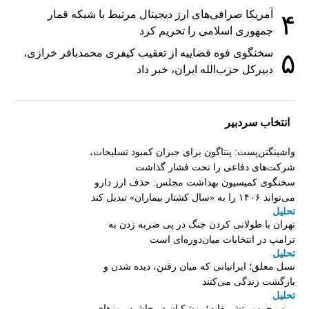
آمریکا صرافی‌های ارز دیجیتال مرتبط با شبکه قمار
۴
جمهوری اسلامی را تحریم کرد
سخنگوی قوه قضاییه از تعقیب کیفری محمدباقر خرازی،
۵
دبیر‌کل حزب‌الله ایران، خبر داد
انتخاب سردبیر
واشینگتن‌پست: پنتاگون برای جبران کمبود تسلیحات،
شرکت‌های دفاعی را تحت فشار گذاشت
سخنگوی کمیسیون بهداشت مجلس: حذف ارز دارو
می‌تواند ۱۴۰۶ را به «سال کشتار بیماران» تبدیل کند
تحلیل
تهران با طولانی کردن جنگ در پی ضربه زدن به
ترامپ در انتخابات میان‌دوره‌ای است
تحلیل
نسل معلق؛ ایرانیانی که میان رفتن، دیده شدن و
بازگشت زندگی می‌کنند
تحلیل
رییس‌جمهور تشریفات؛ پزشکیان در حاشیه روزهای