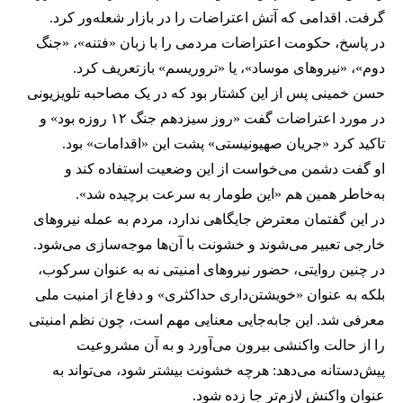
گرفت. اقدامی که آتش اعتراضات را در بازار شعله‌ور کرد.
در پاسخ، حکومت اعتراضات مردمی را با زبان «فتنه»، «جنگ
دوم»، «نیروهای موساد»، یا «تروریسم» بازتعریف کرد.
حسن خمینی پس از این کشتار بود که در یک مصاحبه تلویزیونی
در مورد اعتراضات گفت «روز سیزدهم جنگ ۱۲ روزه بود» و
تاکید کرد «جریان صهیونیستی» پشت این «اقدامات» بود.
او گفت دشمن می‌خواست از این وضعیت استفاده کند و
به‌خاطر همین هم «این طومار به سرعت برچیده شد».
در این گفتمان معترض جایگاهی ندارد، مردم به عمله نیروهای
خارجی تعبیر می‌شوند و خشونت با آن‌ها موجه‌سازی می‌شود.
در چنین روایتی، حضور نیروهای امنیتی نه به عنوان سرکوب،
بلکه به عنوان «خویشتن‌داری حداکثری» و دفاع از امنیت ملی
معرفی شد. این جابه‌جایی معنایی مهم است، چون نظم امنیتی
را از حالت واکنشی بیرون می‌آورد و به آن مشروعیت
پیش‌دستانه می‌دهد: هرچه خشونت بیشتر شود، می‌تواند به
عنوان واکنش لازم‌تر جا زده شود.