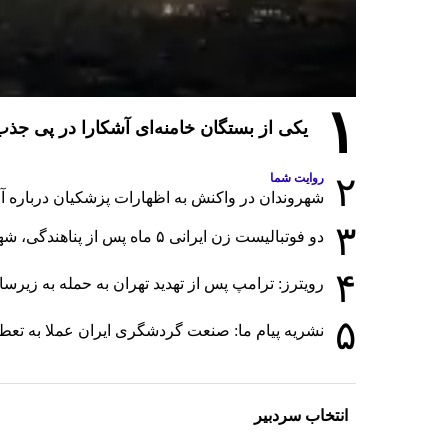
۱
یکی از بستگان خامنه‌ای آشکارا در پی ج
۲
روایت شما
شهروندان در واکنش به اظهارات پزشکیان درباره آمار
۳
دو فوتبالیست زن ایرانی ۵ ماه پس از پناهندگی، شهروند استرالیا شدند
۴
رویترز: ترامپ پس از تهدید تهران به حمله به زی
۵
نشریه پیام ما: صنعت گردشگری ایران عملا به تع
انتخاب سردبیر