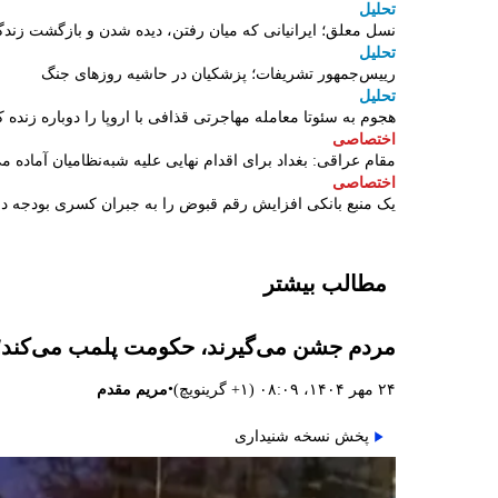
تحلیل
نسل معلق؛ ایرانیانی که میان رفتن، دیده شدن و بازگشت زندگ
تحلیل
رییس‌جمهور تشریفات؛ پزشکیان در حاشیه روزهای جنگ
تحلیل
هجوم به سئوتا معامله مهاجرتی قذافی با اروپا را دوباره زنده ک
اختصاصی
مقام عراقی: بغداد برای اقدام نهایی علیه شبه‌نظامیان آماده م
اختصاصی
یک منبع بانکی افزایش رقم قبوض را به جبران کسری بودجه 
مطالب بیشتر
مردم جشن می‌گیرند، حکومت پلمب می‌کند؛ م
•
۲۴ مهر ۱۴۰۴، ۰۸:۰۹ (‎+۱ گرینویچ)
مریم مقدم
پخش نسخه شنیداری