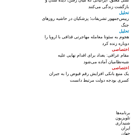
نسل معلق؛ ایرانیانی که میان رفتن، دیده شدن و
بازگشت زندگی می‌کنند
تحلیل
رییس‌جمهور تشریفات؛ پزشکیان در حاشیه روزهای
جنگ
تحلیل
هجوم به سئوتا معامله مهاجرتی قذافی با اروپا را
دوباره زنده کرد
اختصاصی
مقام عراقی: بغداد برای اقدام نهایی علیه
شبه‌نظامیان آماده می‌شود
اختصاصی
یک منبع بانکی افزایش رقم قبوض را به جبران
کسری بودجه دولت مرتبط دانست
برنامه‌ها
تلویزیون
شنیداری
ایران
جهان