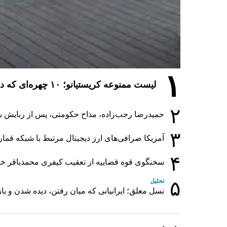
۱
لیست ممنوعه کریستیانو؛ ۱۰ چهره‌ای که در مراسم عروسی رونالدو و جورجینا جایی ندارند
۲
حمیدرضا رجب‌زاده، مداح حکومتی، پس از ربایش ب
۳
آمریکا صرافی‌های ارز دیجیتال مرتبط با شبکه قما
۴
سخنگوی قوه قضاییه از تعقیب کیفری محمدباقر خراز
۵
تحلیل
نسل معلق؛ ایرانیانی که میان رفتن، دیده شدن و ب