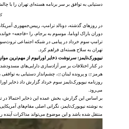
دستیابی به توافق بر سر برنامه هسته‌ای تهران را با چال
کا
در روزهای گذشته، دونالد ترامپ، رییس‌جمهوری آمریکا، 
دوران باراک اوباما، موسوم به برجام، را «فاجعه» خواند
ترامپ سوم خرداد در پیامی در شبکه اجتماعی تروث‌س
تهران به سلاح هسته‌ای فراهم کرد.
نیویورک‌تایمز: سرنوشت ذخایر اورانیوم از مهم‌ترین موا
در کنار اختلافات بر سر آزادسازی دارایی‌های مسدودشده
هرمز
و
پرونده لبنان
، چشم‌انداز دستیابی به توافقی 
روزنامه نیویورک‌تایمز سوم خرداد گزارش داد ذخایر اورا
می‌رود.
بر اساس این گزارش، بخش عمده این ذخایر احتمالا در ت
به نوشته نیویورک‌تایمز، نگرانی اصلی مقام‌های آمریکا
منتقل شده باشد و این موضوع می‌تواند مذاکرات آینده را پ