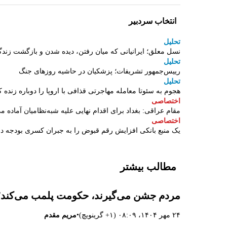
انتخاب سردبیر
تحلیل
نسل معلق؛ ایرانیانی که میان رفتن، دیده شدن و بازگشت زندگ
تحلیل
رییس‌جمهور تشریفات؛ پزشکیان در حاشیه روزهای جنگ
تحلیل
هجوم به سئوتا معامله مهاجرتی قذافی با اروپا را دوباره زنده ک
اختصاصی
مقام عراقی: بغداد برای اقدام نهایی علیه شبه‌نظامیان آماده م
اختصاصی
یک منبع بانکی افزایش رقم قبوض را به جبران کسری بودجه 
مطالب بیشتر
مردم جشن می‌گیرند، حکومت پلمب می‌کند؛ م
•
۲۴ مهر ۱۴۰۴، ۰۸:۰۹ (‎+۱ گرینویچ)
مریم مقدم