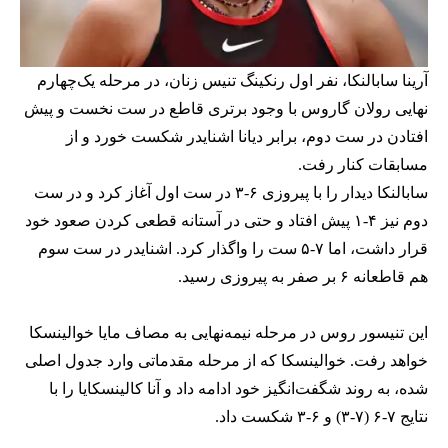
آرینا سابالنکا، نفر اول رنکینگ تنیس زنان، در مرحله یک‌چهارم
نهایی رولان گاروس با وجود برتری قاطع در ست نخست و پیش
افتادن در ست دوم، برابر دیانا اشنایدر شکست خورد و از
مسابقات کنار رفت.
سابالنکا دیدار را با پیروزی ۶-۳ در ست اول آغاز کرد و در ست
دوم نیز ۴-۱ پیش افتاد و حتی در آستانه قطعی کردن صعود خود
قرار داشت، اما ۷-۵ ست را واگذار کرد. اشنایدر در ست سوم
هم قاطعانه ۶ بر صفر به پیروزی رسید.
این تنیسور روس در مرحله نیمه‌نهایی به مصاف مایا خوالینسکا
خواهد رفت. خوالینسکا که از مرحله مقدماتی وارد جدول اصلی
شده، به روند شگفت‌انگیز خود ادامه داد و آنا کالینسکایا را با
نتایج ۷-۶ (۷-۳) و ۶-۳ شکست داد.