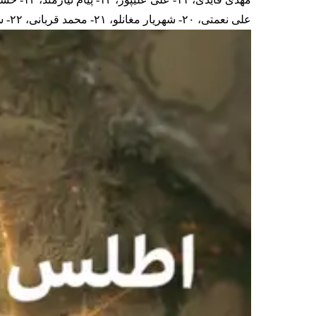
علی نعمتی، ۲۰- شهریار مغانلو، ۲۱- محمد قربانی، ۲۲- سیدحسین حسینی، ۲۳- رامین رضاییان، ۲۴- دنیس درگاهی، ۲۵- دانیال ایری و ۲۶- امیرمحمد رزاقی‌نیا.