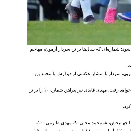
ن تیم ملی ایران برای جام جهانی ۲۰۲۶، یکی از مهم‌ترین تغییرات به پیراهن شماره ۲۰ مربوط می‌شود؛ شماره‌ای که سال‌ها بر تن سردار آزمون، مهاجم
ربی، سردار با انتشار عکسی از دیدارش با محمد بن
در میان سایر شماره‌های مهم، مهدی طارمی همچنان شماره ۹ را حفظ کرده و مانند سال‌های گذشته با همین شماره به میدان خواهد رفت. مهدی قایدی نیز پیراهن شماره ۱۰ را بر تن
کرد.
۱- علیرضا بیرانوند، ۲- صالح حردانی، ۳- احسان حاج‌صفی، ۴- شجاع خلیل‌زاده، ۵- میلاد محمدی، ۶- سعید عزت‌اللهی، ۷- علیرضا جهانبخش، ۸- محمد محبی، ۹- مهدی طارمی، ۱۰-
مهدی قایدی، ۱۱- علی علیپور، ۱۲- پیام نیازمند، ۱۳- حسین کنعانی‌زادگان، ۱۴- سامان قدوس، ۱۵- روزبه چشمی، ۱۶- مهدی ترابی، ۱۷- آریا یوسفی، ۱۸- امیرحسین حسین‌زاده، ۱۹-