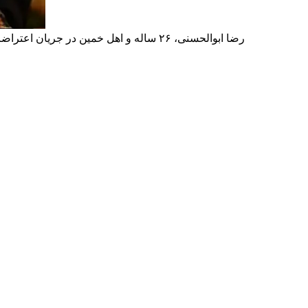
رضا ابوالحسنی، ۲۶ ساله و اهل خمین در جریان اعتراضات ۱۸ دی‌ماه در این شهر مجروح شد و ۱۵ اسفندماه بر اثر شدت جراحات وارده در بیمارستان خمینی تهران جان باخت.