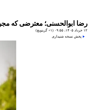
رضا ابوالحسنی؛ معترضی که مجروح شد و ۱۵ اس
۱۲ خرداد ۱۴۰۵، ۰۹:۵۵ (‎+۱ گرینویچ)
پخش نسخه شنیداری