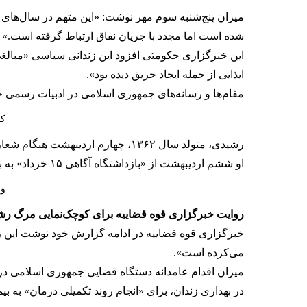
شده است اما مجدد با جریان نفاق ارتباط گرفته است.»
این خبرگزاری حکومتی افزود این زندانی سیاسی «مبالغ
ایذایی از جمله ایجاد حریق دیده بود».
مقام‌ها و رسانه‌های جمهوری اسلامی در ادبیات رسمی خو
کم
رشیدی، متولد سال ۱۳۶۲، چهارم اردیبهشت هنگام شعارنویسی در محله جوادیه تهران بازداشت شد و از سوی ماموران به‌شدت مورد ضرب‌وشتم قرار گرفت.
او ششم اردیبهشت از «بازداشتگاه آگاهی ۱۵ خرداد» به بند زنان زندان اوین منتقل شد اما پس از حمله دوم تیرماه اسرائیل به این زندان، به زندان قرچک ورامین انتقال یافت.
وا
روایت خبرگزاری قوه قضاییه برای کوچک‌نمایی مرگ ر
خبرگزاری قوه قضاییه در ادامه گزارش خود نوشت این 
می‌کرده است».
میزان اقدام عامدانه دستگاه قضایی جمهوری اسلامی در 
در بهداری زندان، برای «انجام روند تکمیلی درمان» به بی