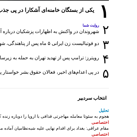
۱
یکی از بستگان خامنه‌ای آشکارا در پی ج
۲
روایت شما
شهروندان در واکنش به اظهارات پزشکیان درباره آمار
۳
دو فوتبالیست زن ایرانی ۵ ماه پس از پناهندگی، شهروند استرالیا شدند
۴
رویترز: ترامپ پس از تهدید تهران به حمله به زی
۵
در پی اعدام‌های اخیر، فعالان حقوق بشر خواستار 
انتخاب سردبیر
تحلیل
هجوم به سئوتا معامله مهاجرتی قذافی با اروپا را دوباره زنده ک
اختصاصی
مقام عراقی: بغداد برای اقدام نهایی علیه شبه‌نظامیان آماده م
اختصاصی