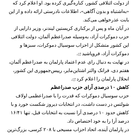
از دولت ائتلافی کشور، کناره‌گیری کرده بود. او اعلام کرد که
«به‌اشتباه و بدون آگاهی»، اطلاعات نادرستی ارائه داده و از این
بابت عذرخواهی می‌کند.
در آبان‌ ماه و پس از برکناری کریستین لیندنر، وزیر دارایی از
حزب دموکرات آزاد، به‌وسیله صدراعظم آلمان، دولت ائتلافی
این کشور متشکل از احزاب سوسیال دموکرات، سبزها و
دموکرات‌‌‌ آزاد،
فروپاشید
.
در نهایت به دنبال رای عدم اعتماد پارلمان به صدراعظم آلمان،
هفتم دی، فرانک والتر اشتاین‌مایر، رییس‌جمهوری این کشور،
انحلال پارلمان را
اعلام کرد
.
کاهش ۱۰ درصدی آرای حزب صدراعظم
حزب سوسیال دموکرات که قدرت را با صدراعظمی اولاف
شولتس در دست داشت، در انتخابات دیروز شکست خورد و با
کاهش حدود ۱۰ درصدی آرا نسبت به انتخابات قبل، تنها ۱۶/۴۱
درصد آرا را به خود اختصاص داد.
در پارلمان آینده، اتحاد احزاب مسیحی با ۲۰۸ کرسی، بزرگ‌ترین