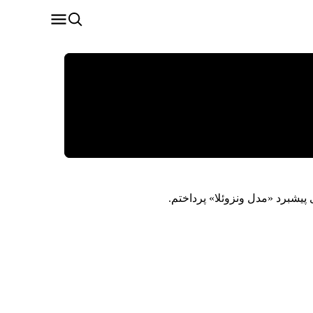
پیشبرد «مدل ونزوئلا» پرداختم.